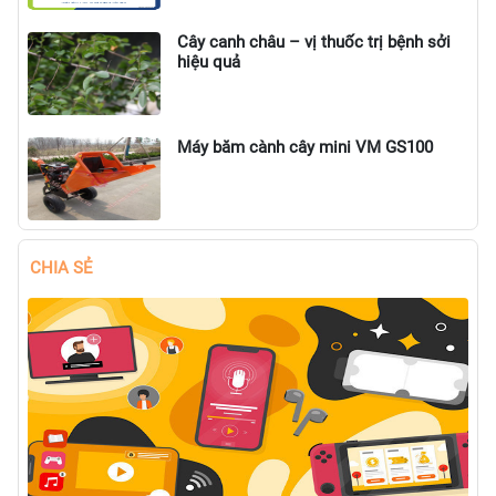
Cây canh châu – vị thuốc trị bệnh sởi
hiệu quả
Máy băm cành cây mini VM GS100
CHIA SẺ
Xem thêm