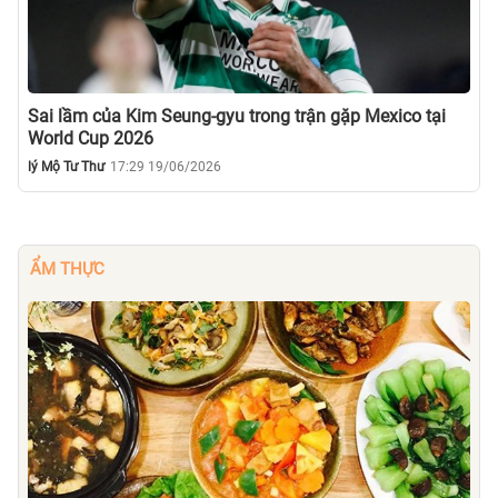
Sai lầm của Kim Seung-gyu trong trận gặp Mexico tại
World Cup 2026
lý Mộ Tư Thư
17:29 19/06/2026
ẨM THỰC