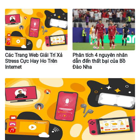
Các Trang Web Giải Trí Xả
Phân tích 4 nguyên nhân
Stress Cực Hay Ho Trên
dẫn đến thất bại của Bồ
Internet
Đào Nha