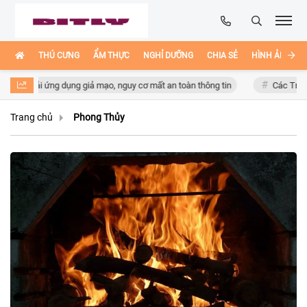
THÚ CƯNG
ẨM THỰC
NGHỈ DƯỠNG
CHIA SẺ
HÌNH ẢNH ĐẸ
i link tải ứng dụng giả mạo, nguy cơ mất an toàn thông tin
Các Trang W
Trang chủ
Phong Thủy