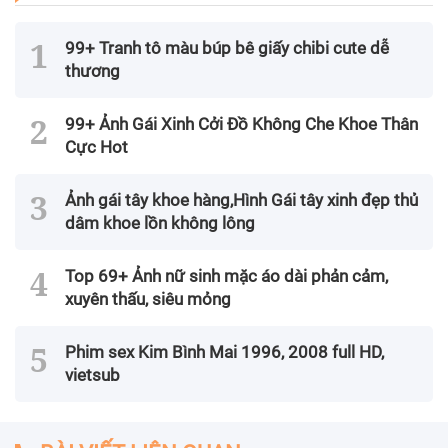
99+ Tranh tô màu búp bê giấy chibi cute dễ
thương
99+ Ảnh Gái Xinh Cởi Đồ Không Che Khoe Thân
Cực Hot
Ảnh gái tây khoe hàng,Hình Gái tây xinh đẹp thủ
dâm khoe lồn không lông
Top 69+ Ảnh nữ sinh mặc áo dài phản cảm,
xuyên thấu, siêu mỏng
Phim sex Kim Bình Mai 1996, 2008 full HD,
vietsub