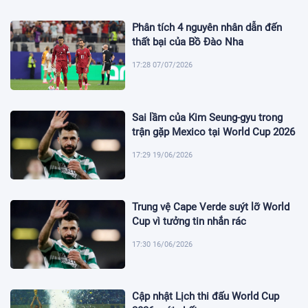
Phân tích 4 nguyên nhân dẫn đến
thất bại của Bồ Đào Nha
17:28 07/07/2026
Sai lầm của Kim Seung-gyu trong
trận gặp Mexico tại World Cup 2026
17:29 19/06/2026
Trung vệ Cape Verde suýt lỡ World
Cup vì tưởng tin nhắn rác
17:30 16/06/2026
Cập nhật Lịch thi đấu World Cup