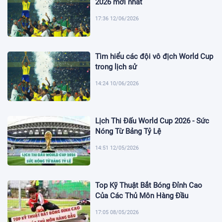
2026 mới nhất
17:36 12/06/2026
Tìm hiểu các đội vô địch World Cup
trong lịch sử
14:24 10/06/2026
Lịch Thi Đấu World Cup 2026 - Sức
Nóng Từ Bảng Tỷ Lệ
14:51 12/05/2026
Top Kỹ Thuật Bắt Bóng Đỉnh Cao
Của Các Thủ Môn Hàng Đầu
17:05 08/05/2026