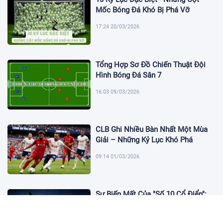
Mốc Bóng Đá Khó Bị Phá Vỡ
17:24 20/03/2026
Tổng Hợp Sơ Đồ Chiến Thuật Đội
Hình Bóng Đá Sân 7
16:03 09/03/2026
CLB Ghi Nhiều Bàn Nhất Một Mùa
Giải – Những Kỷ Lục Khó Phá
09:14 01/03/2026
Sự Biến Mất Của "Số 10 Cổ Điển":
Lời Chia Tay Những Nghệ Sĩ Cuối
Cùng