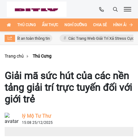
THÚ CƯNG
ẨM THỰC
NGHỈ DƯỠNG
CHIA SẺ
HÌNH ẢNH ĐẸ
mất an toàn thông tin
Các Trang Web Giải Trí Xả Stress Cực Hay Ho Trê
Trang chủ
Thú Cưng
Giải mã sức hút của các nền
tảng giải trí trực tuyến đối với
giới trẻ
lý Mộ Tư Thư
15:08 25/12/2025