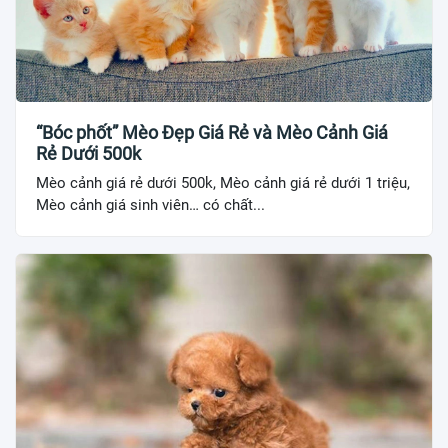
“Bóc phốt” Mèo Đẹp Giá Rẻ và Mèo Cảnh Giá
Rẻ Dưới 500k
Mèo cảnh giá rẻ dưới 500k, Mèo cảnh giá rẻ dưới 1 triệu,
Mèo cảnh giá sinh viên… có chất...