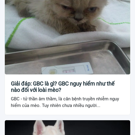
Giải đáp: GBC là gì? GBC nguy hiểm như thế
nào đối với loài mèo?
GBC - tử thần âm thầm, là căn bệnh truyền nhiễm nguy
hiểm của mèo. Tuy nhiên chưa nhiều người...