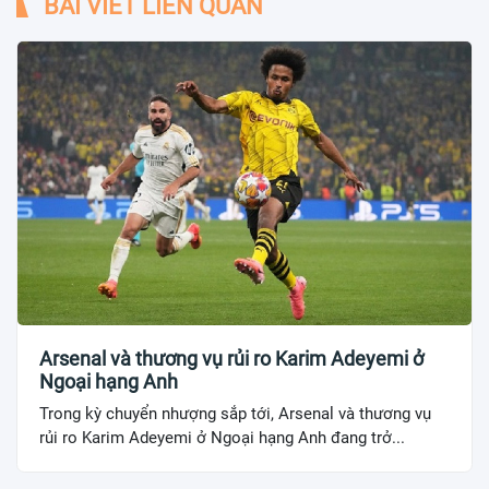
BÀI VIẾT LIÊN QUAN
Arsenal và thương vụ rủi ro Karim Adeyemi ở
Ngoại hạng Anh
Trong kỳ chuyển nhượng sắp tới, Arsenal và thương vụ
rủi ro Karim Adeyemi ở Ngoại hạng Anh đang trở...