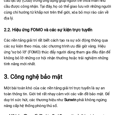
câu lạc bộ (Club) trong ứng dụng giúp người trẻ thỏa mãn nhu 
cầu được công nhận. Tại đây, họ có thể giao lưu với những người 
cùng chí hướng từ khắp nơi trên thế giới, xóa bỏ mọi rào cản về 
địa lý.
2.2. Hiệu ứng FOMO và các sự kiện trực tuyến
Các nền tảng giải trí rất biết cách tạo ra sự sôi động thông qua 
các sự kiện theo mùa, các chương trình ưu đãi giờ vàng. Hiệu 
ứng "sợ bỏ lỡ" (FOMO) thúc đẩy người dùng tham gia đều đặn để 
không bỏ lỡ những cơ hội nhận thưởng hoặc trải nghiệm những 
tính năng mới nhất.
3. Công nghệ bảo mật
Một bài toán khó của các nền tảng giải trí trực tuyến là sự an 
toàn thông tin. Giới trẻ rất nhạy cảm với các vấn đề bảo mật. Để 
duy trì sức hút, các thương hiệu như 
Sunwin
 phải không ngừng 
nâng cấp hệ thống phòng thủ số.