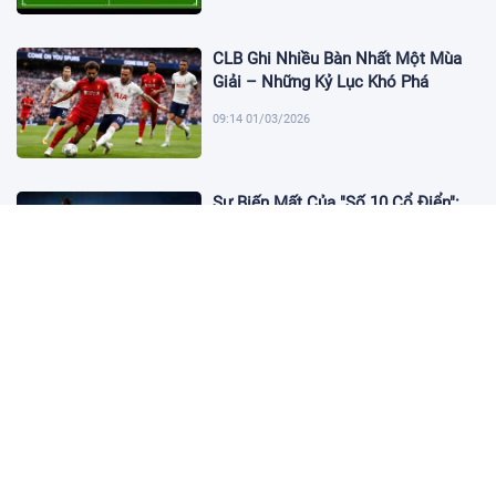
CLB Ghi Nhiều Bàn Nhất Một Mùa
Giải – Những Kỷ Lục Khó Phá
09:14 01/03/2026
Sự Biến Mất Của "Số 10 Cổ Điển":
Lời Chia Tay Những Nghệ Sĩ Cuối
Cùng
17:10 19/01/2026
Cập Nhật Tin Chuyển Nhượng
Chelsea nhắm Fermin Lopez
17:09 13/01/2026
Dàn Sao Trẻ Hứa Hẹn Bùng Nổ Tại