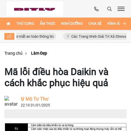
THÚ CƯNG
ẨM THỰC
NGHỈ DƯỠNG
CHIA SẺ
HÌNH ẢNH ĐẸ
cơ mất an toàn thông tin
Các Trang Web Giải Trí Xả Stress Cực Hay Ho
Trang chủ
Làm Đẹp
Mã lỗi điều hòa Daikin và
cách khắc phục hiệu quả
lý Mộ Tư Thư
22:10 01/01/2025