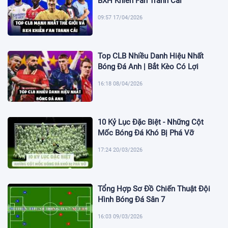
BXH Khiến Fan Tranh Cãi
09:57 17/04/2026
Top CLB Nhiều Danh Hiệu Nhất
Bóng Đá Anh | Bắt Kèo Có Lợi
16:18 08/04/2026
10 Kỷ Lục Đặc Biệt - Những Cột
Mốc Bóng Đá Khó Bị Phá Vỡ
17:24 20/03/2026
Tổng Hợp Sơ Đồ Chiến Thuật Đội
Hình Bóng Đá Sân 7
16:03 09/03/2026