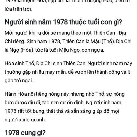
1978 là mệnh Hỏa, nạp âm là Thiên Thượng Hỏa, biểu thị
lửa trên trời.
Người sinh năm 1978 thuộc tuổi con gì?
Mỗi người khi ra đời sẽ mang theo một Thiên Can - Địa
Chi riêng. Sinh năm 1978, Thiên Can là Mậu (Thổ), Địa Chi
là Ngọ (Hỏa), tức là tuổi Mậu Ngọ, con ngựa.
Hỏa sinh Thổ, Địa Chi sinh Thiên Can. Người sinh năm này
thường gặp nhiều may mắn, dễ vươn lên thành công và ít
gặp trở ngại.
Hành Hỏa nổi tiếng nóng nảy, nhưng nhờ Thổ, sự nóng
bức được dịu đi, tạo nên sự ổn định. Người sinh năm
1978 rất tốt bụng, thật thà và sẵn sàng giúp đỡ mọi
người xung quanh.
1978 cung gì?