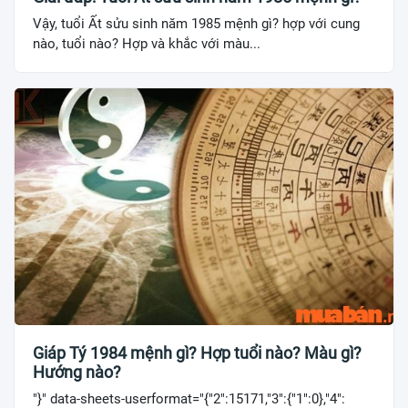
Vậy, tuổi Ất sửu sinh năm 1985 mệnh gì? hợp với cung
nào, tuổi nào? Hợp và khắc với màu...
Giáp Tý 1984 mệnh gì? Hợp tuổi nào? Màu gì?
Hướng nào?
"}" data-sheets-userformat="{"2":15171,"3":{"1":0},"4":