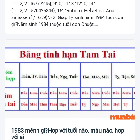
{"1":2,"2":16777215},"9":0,"11":3,"12":0,"14":
{"1":2,"2":-570425344},"15":"Roboto, Helvetica, Arial,
sans-serif","16":9}"> 2. Giáp Tý sinh năm 1984 tuổi con
gì?Năm sinh 1984 thuộc tuổi con Chuột,...
1983 mệnh gì?Hợp với tuổi nào, màu nào, hợp
với ai