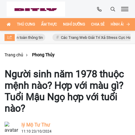
THÚ CƯNG
ẨM THỰC
NGHỈ DƯỠNG
CHIA SẺ
HÌNH ẢNH ĐẸ
n toàn thông tin
Các Trang Web Giải Trí Xả Stress Cực Hay Ho Trên In
Trang chủ
Phong Thủy
Người sinh năm 1978 thuộc
mệnh nào? Hợp với màu gì?
Tuổi Mậu Ngọ hợp với tuổi
nào?
lý Mộ Tư Thư
11:10 23/10/2024