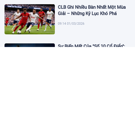
CLB Ghi Nhiều Bàn Nhất Một Mùa
Giải – Những Kỷ Lục Khó Phá
09:14 01/03/2026
Sự Biến Mất Của "Số 10 Cổ Điển":
Lời Chia Tay Những Nghệ Sĩ Cuối
Cùng
17:10 19/01/2026
Cập Nhật Tin Chuyển Nhượng
Chelsea nhắm Fermin Lopez
17:09 13/01/2026
Dàn Sao Trẻ Hứa Hẹn Bùng Nổ Tại
World Cup 2026