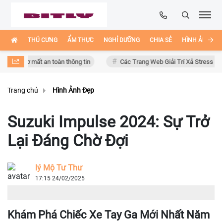
THÚ CƯNG
ẨM THỰC
NGHỈ DƯỠNG
CHIA SẺ
HÌNH ẢNH ĐẸ
y cơ mất an toàn thông tin
Các Trang Web Giải Trí Xả Stress Cực Hay H
Trang chủ
Hình Ảnh Đẹp
Suzuki Impulse 2024: Sự Trở
Lại Đáng Chờ Đợi
lý Mộ Tư Thư
17:15 24/02/2025
Khám Phá Chiếc Xe Tay Ga Mới Nhất Năm