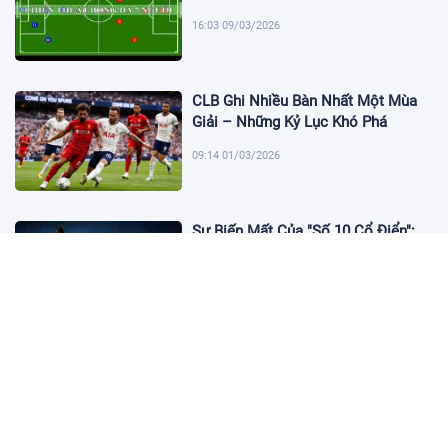
16:03 09/03/2026
CLB Ghi Nhiều Bàn Nhất Một Mùa
Giải – Những Kỷ Lục Khó Phá
09:14 01/03/2026
Sự Biến Mất Của "Số 10 Cổ Điển":
Lời Chia Tay Những Nghệ Sĩ Cuối
Cùng
17:10 19/01/2026
Cập Nhật Tin Chuyển Nhượng
Chelsea nhắm Fermin Lopez
17:09 13/01/2026