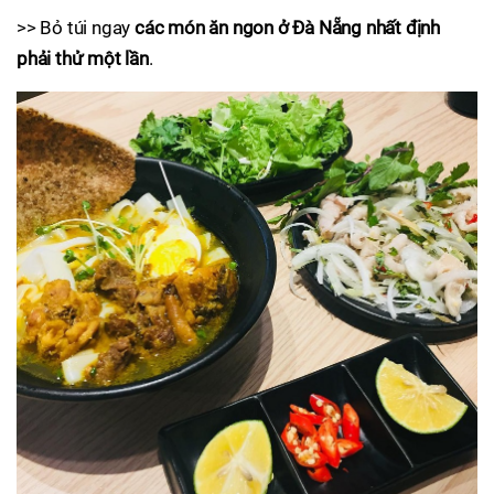
>> Bỏ túi ngay
các món ăn ngon ở Đà Nẵng nhất định
phải thử một lần
.