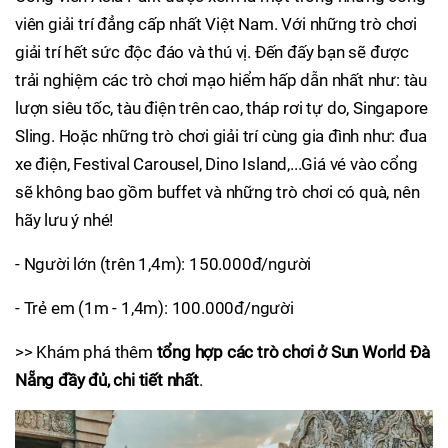
viên giải trí đẳng cấp nhất Việt Nam. Với những trò chơi
giải trí hết sức độc đáo và thú vị. Đến đấy bạn sẽ được
trải nghiệm các trò chơi mạo hiểm hấp dẫn nhất như: tàu
lượn siêu tốc, tàu điện trên cao, tháp rơi tự do, Singapore
Sling. Hoặc những trò chơi giải trí cùng gia đình như: đua
xe điện, Festival Carousel, Dino Island,...Giá vé vào cổng
sẽ không bao gồm buffet và những trò chơi có quà, nên
hãy lưu ý nhé!
- Người lớn (trên 1,4m): 150.000đ/người
- Trẻ em (1m - 1,4m): 100.000đ/người
>> Khám phá thêm
tổng hợp các trò chơi ở Sun World Đà
Nẵng đầy đủ, chi tiết nhất
.