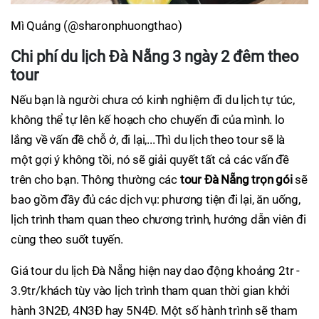
Mì Quảng (@sharonphuongthao)
Chi phí du lịch Đà Nẵng 3 ngày 2 đêm theo
tour
Nếu bạn là người chưa có kinh nghiệm đi du lịch tự túc,
không thể tự lên kế hoạch cho chuyến đi của mình. lo
lắng về vấn đề chỗ ở, đi lại,...Thì du lịch theo tour sẽ là
một gợi ý không tồi, nó sẽ giải quyết tất cả các vấn đề
trên cho bạn. Thông thường các
tour Đà Nẵng trọn gói
sẽ
bao gồm đầy đủ các dịch vụ: phương tiện đi lại, ăn uống,
lịch trình tham quan theo chương trình, hướng dẫn viên đi
cùng theo suốt tuyến.
Giá tour du lịch Đà Nẵng hiện nay dao động khoảng 2tr -
3.9tr/khách tùy vào lịch trình tham quan thời gian khởi
hành 3N2Đ, 4N3Đ hay 5N4Đ. Một số hành trình sẽ tham