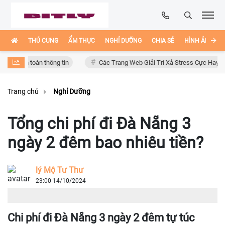
THÚ CƯNG
ẨM THỰC
NGHỈ DƯỠNG
CHIA SẺ
HÌNH ẢNH ĐẸ
 toàn thông tin
Các Trang Web Giải Trí Xả Stress Cực Hay Ho Trên Int
Trang chủ
Nghỉ Dưỡng
Tổng chi phí đi Đà Nẵng 3
ngày 2 đêm bao nhiêu tiền?
lý Mộ Tư Thư
23:00 14/10/2024
Chi phí đi Đà Nẵng 3 ngày 2 đêm tự túc