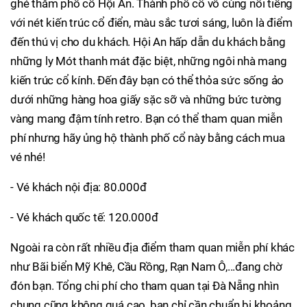
ghé thăm phố cổ Hội An. Thành phố cổ vô cùng nổi tiếng
với nét kiến trúc cổ điển, màu sắc tươi sáng, luôn là điểm
đến thú vị cho du khách. Hội An hấp dẫn du khách bằng
những ly Mót thanh mát đặc biệt, những ngôi nhà mang
kiến trúc cổ kính. Đến đây bạn có thể thỏa sức sống ảo
dưới những hàng hoa giấy sặc sỡ và những bức tường
vàng mang đậm tính retro. Bạn có thể tham quan miễn
phí nhưng hãy ủng hộ thành phố cổ này bằng cách mua
vé nhé!
- Vé khách nội địa: 80.000đ
- Vé khách quốc tế: 120.000đ
Ngoài ra còn rất nhiều địa điểm tham quan miễn phí khác
như Bãi biển Mỹ Khê, Cầu Rồng, Rạn Nam Ô,...đang chờ
đón bạn. Tổng chi phí cho tham quan tại Đà Nẵng nhìn
chung cũng không quá cao, bạn chỉ cần chuẩn bị khoảng