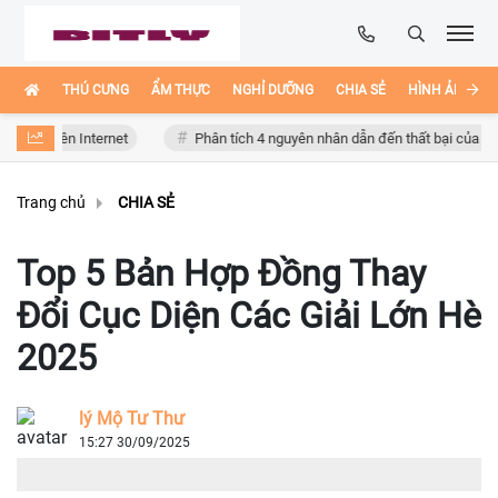
THÚ CƯNG
ẨM THỰC
NGHỈ DƯỠNG
CHIA SẺ
HÌNH ẢNH ĐẸ
ên Internet
Phân tích 4 nguyên nhân dẫn đến thất bại của Bồ Đào Nh
Trang chủ
CHIA SẺ
Top 5 Bản Hợp Đồng Thay
Đổi Cục Diện Các Giải Lớn Hè
2025
lý Mộ Tư Thư
15:27 30/09/2025