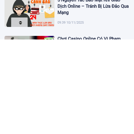
5 Nguyên Tắc Bảo Mật Khi Giao
Dịch Online – Tránh Bị Lừa Đảo Qua
Mạng
09:39 10/11/2025
Chơi Casino Online Có Vi Phạm
Pháp Luật Việt Nam Không?
17:02 14/10/2025
Bitly So Sánh Chính Sách Chuyển
Nhượng Giữa Các Câu Lạc Bộ Lớn
16:32 18/09/2025
Bảng Xếp Hạng Top Những Đội
Bóng Mạnh Nhất Thế Giới
20:41 06/09/2025