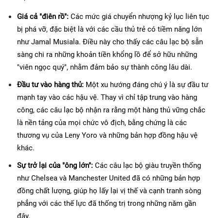
Giá cả "điên rồ":
 Các mức giá chuyển nhượng kỷ lục liên tục 
bị phá vỡ, đặc biệt là với các cầu thủ trẻ có tiềm năng lớn 
như Jamal Musiala. Điều này cho thấy các câu lạc bộ sẵn 
sàng chi ra những khoản tiền khổng lồ để sở hữu những 
"viên ngọc quý", nhằm đảm bảo sự thành công lâu dài.
Đầu tư vào hàng thủ:
 Một xu hướng đáng chú ý là sự đầu tư 
mạnh tay vào các hậu vệ. Thay vì chỉ tập trung vào hàng 
công, các câu lạc bộ nhận ra rằng một hàng thủ vững chắc 
là nền tảng của mọi chức vô địch, bằng chứng là các 
thương vụ của Leny Yoro và những bản hợp đồng hậu vệ 
khác.
Sự trở lại của "ông lớn":
 Các câu lạc bộ giàu truyền thống 
như Chelsea và Manchester United đã có những bản hợp 
đồng chất lượng, giúp họ lấy lại vị thế và cạnh tranh sòng 
phẳng với các thế lực đã thống trị trong những năm gần 
đây.