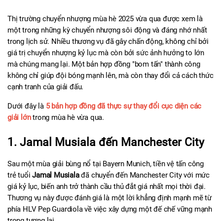
Thị trường chuyển nhượng mùa hè 2025 vừa qua được xem là 
một trong những kỳ chuyển nhượng sôi động và đáng nhớ nhất 
trong lịch sử. Nhiều thương vụ đã gây chấn động, không chỉ bởi 
giá trị chuyển nhượng kỷ lục mà còn bởi sức ảnh hưởng to lớn 
mà chúng mang lại. Một bản hợp đồng "bom tấn" thành công 
không chỉ giúp đội bóng mạnh lên, mà còn thay đổi cả cách thức 
cạnh tranh của giải đấu.
Dưới đây là 
5 bản hợp đồng đã thực sự thay đổi cục diện các 
giải lớn
 trong mùa hè vừa qua.
1. Jamal Musiala đến Manchester City
Sau một mùa giải bùng nổ tại Bayern Munich, tiền vệ tấn công 
trẻ tuổi 
Jamal Musiala
 đã chuyển đến Manchester City với mức 
giá kỷ lục, biến anh trở thành cầu thủ đắt giá nhất mọi thời đại. 
Thương vụ này được đánh giá là một lời khẳng định mạnh mẽ từ 
phía HLV Pep Guardiola về việc xây dựng một đế chế vững mạnh 
trong tương lai.