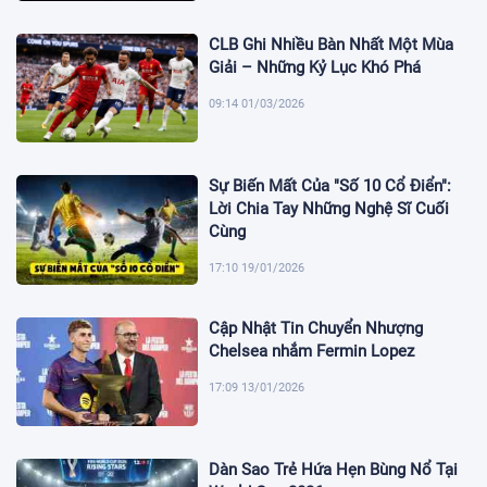
CLB Ghi Nhiều Bàn Nhất Một Mùa
Giải – Những Kỷ Lục Khó Phá
09:14 01/03/2026
Sự Biến Mất Của "Số 10 Cổ Điển":
Lời Chia Tay Những Nghệ Sĩ Cuối
Cùng
17:10 19/01/2026
Cập Nhật Tin Chuyển Nhượng
Chelsea nhắm Fermin Lopez
17:09 13/01/2026
Dàn Sao Trẻ Hứa Hẹn Bùng Nổ Tại