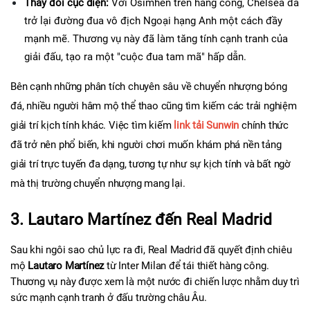
Thay đổi cục diện:
 Với Osimhen trên hàng công, Chelsea đã 
trở lại đường đua vô địch Ngoại hạng Anh một cách đầy 
mạnh mẽ. Thương vụ này đã làm tăng tính cạnh tranh của 
giải đấu, tạo ra một "cuộc đua tam mã" hấp dẫn.
Bên cạnh những phân tích chuyên sâu về chuyển nhượng bóng 
đá, nhiều người hâm mộ thể thao cũng tìm kiếm các trải nghiệm 
giải trí kịch tính khác. Việc tìm kiếm 
link tải Sunwin
 chính thức 
đã trở nên phổ biến, khi người chơi muốn khám phá nền tảng 
giải trí trực tuyến đa dạng, tương tự như sự kịch tính và bất ngờ 
mà thị trường chuyển nhượng mang lại.
3. Lautaro Martínez đến Real Madrid
Sau khi ngôi sao chủ lực ra đi, Real Madrid đã quyết định chiêu 
mộ 
Lautaro Martínez
 từ Inter Milan để tái thiết hàng công. 
Thương vụ này được xem là một nước đi chiến lược nhằm duy trì 
sức mạnh cạnh tranh ở đấu trường châu Âu.