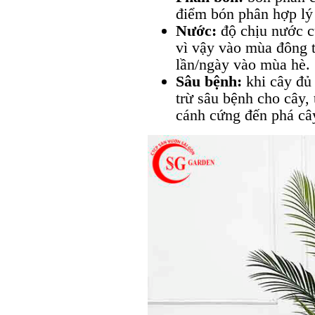
điểm bón phân hợp lý
Nước:
độ chịu nước c
vì vậy vào mùa đông t
lần/ngày vào mùa hè.
Sâu bệnh:
khi cây đủ 
trừ sâu bệnh cho cây, 
cánh cứng đến phá câ