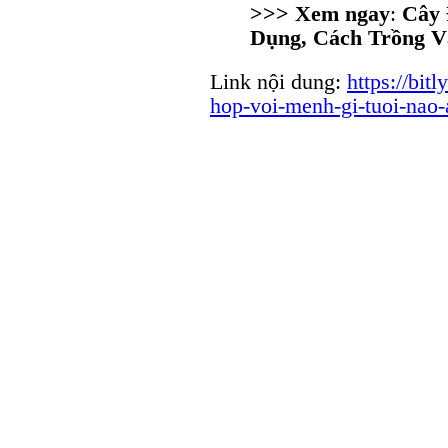
>>> Xem ngay
:
Cây 
Dụng, Cách Trồng 
Link nội dung:
https://bit
hop-voi-menh-gi-tuoi-nao