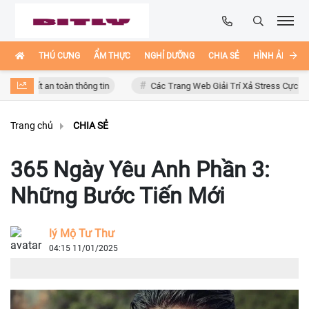
THÚ CƯNG
ẨM THỰC
NGHỈ DƯỠNG
CHIA SẺ
HÌNH ẢNH ĐẸ
ất an toàn thông tin
Các Trang Web Giải Trí Xả Stress Cực Hay Ho Trê
Trang chủ
CHIA SẺ
365 Ngày Yêu Anh Phần 3:
Những Bước Tiến Mới
lý Mộ Tư Thư
04:15 11/01/2025