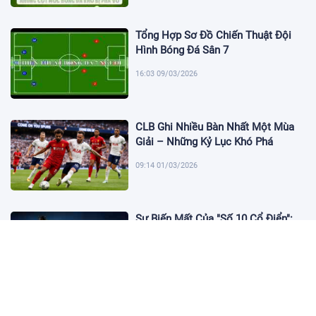
Tổng Hợp Sơ Đồ Chiến Thuật Đội
Hình Bóng Đá Sân 7
16:03 09/03/2026
CLB Ghi Nhiều Bàn Nhất Một Mùa
Giải – Những Kỷ Lục Khó Phá
09:14 01/03/2026
Sự Biến Mất Của "Số 10 Cổ Điển":
Lời Chia Tay Những Nghệ Sĩ Cuối
Cùng
17:10 19/01/2026
Cập Nhật Tin Chuyển Nhượng