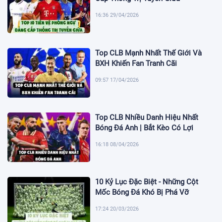
16:36 29/04/2026
Top CLB Mạnh Nhất Thế Giới Và
BXH Khiến Fan Tranh Cãi
09:57 17/04/2026
Top CLB Nhiều Danh Hiệu Nhất
Bóng Đá Anh | Bắt Kèo Có Lợi
16:18 08/04/2026
10 Kỷ Lục Đặc Biệt - Những Cột
Mốc Bóng Đá Khó Bị Phá Vỡ
17:24 20/03/2026