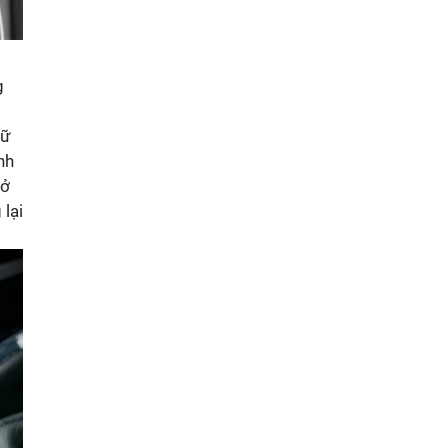
g
iữ
nh
rở
 lại