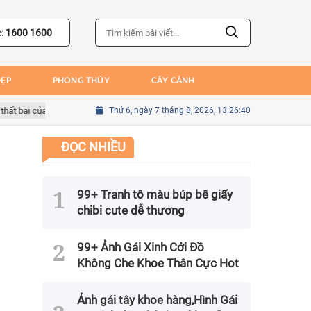
e: 1600 1600
ĐẸP
PHONG THỦY
CÂY CẢNH
i của Bồ Đào Nha
Sai lầm của Kim Seung-gyu trong trận gặp Mexico t
Thứ 6, ngày 7 tháng 8, 2026, 13:26:42
ĐỌC NHIỀU
99+ Tranh tô màu búp bê giấy
chibi cute dễ thương
99+ Ảnh Gái Xinh Cởi Đồ
Không Che Khoe Thân Cực Hot
Ảnh gái tây khoe hàng,Hình Gái