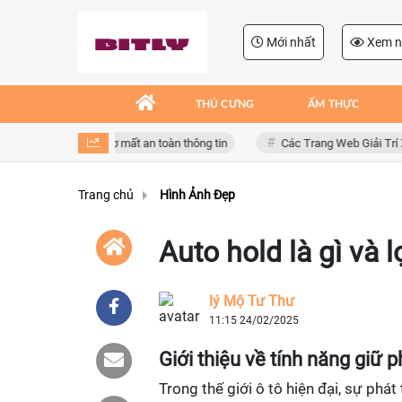
Mới nhất
Xem n
THÚ CƯNG
ẨM THỰC
giả mạo, nguy cơ mất an toàn thông tin
Các Trang Web Giải Trí Xả Stre
Trang chủ
Hình Ảnh Đẹp
Auto hold là gì và 
lý Mộ Tư Thư
11:15 24/02/2025
Giới thiệu về tính năng giữ 
Trong thế giới ô tô hiện đại, sự phát