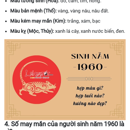
Màu tương sinh (Hỏa):
đỏ, cam, tím, hồng.
Màu bản mệnh (Thổ):
vàng, vàng nâu, nâu đất.
Màu kém may mắn (Kim):
trắng, xám, bạc
Màu kỵ (Mộc, Thủy):
xanh lá cây, xanh nước biển, đen.
4. Số may mắn của người sinh năm 1960 là