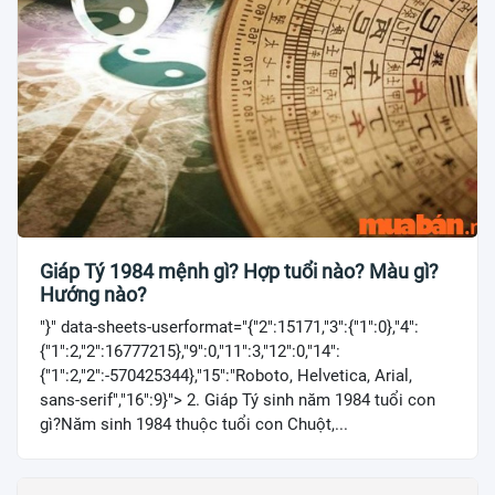
Giáp Tý 1984 mệnh gì? Hợp tuổi nào? Màu gì?
Hướng nào?
"}" data-sheets-userformat="{"2":15171,"3":{"1":0},"4":
{"1":2,"2":16777215},"9":0,"11":3,"12":0,"14":
{"1":2,"2":-570425344},"15":"Roboto, Helvetica, Arial,
sans-serif","16":9}"> 2. Giáp Tý sinh năm 1984 tuổi con
gì?Năm sinh 1984 thuộc tuổi con Chuột,...