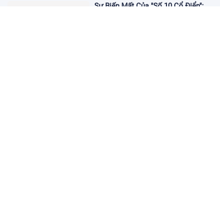
Sự Biến Mất Của "Số 10 Cổ Điển":
Lời Chia Tay Những Nghệ Sĩ Cuối
Cùng
17:10 19/01/2026
Cập Nhật Tin Chuyển Nhượng
Chelsea nhắm Fermin Lopez
17:09 13/01/2026
Dàn Sao Trẻ Hứa Hẹn Bùng Nổ Tại
World Cup 2026
17:12 07/01/2026
Vì Sao Bảo Mật Tài Khoản Online
Ngày Càng Quan Trọng?