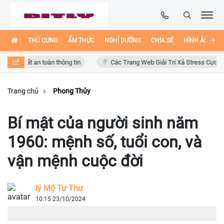
THÚ CƯNG
ẨM THỰC
NGHỈ DƯỠNG
CHIA SẺ
HÌNH ẢNH ĐẸ
 mất an toàn thông tin
Các Trang Web Giải Trí Xả Stress Cực Hay Ho Tr
Trang chủ
Phong Thủy
Bí mật của người sinh năm
1960: mệnh số, tuổi con, và
vận mệnh cuộc đời
lý Mộ Tư Thư
10:15 23/10/2024