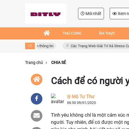
Mới nhất
Xem n
THÚ CƯNG
ẨM THỰC
uy cơ mất an toàn thông tin
Các Trang Web Giải Trí Xả Stress Cực Hay
Trang chủ
CHIA SẺ
Cách để có người y
lý Mộ Tư Thư
06:50 09/01/2025
Tình yêu không chỉ là một cảm xúc 
người. Tuy nhiên, để có được một ng