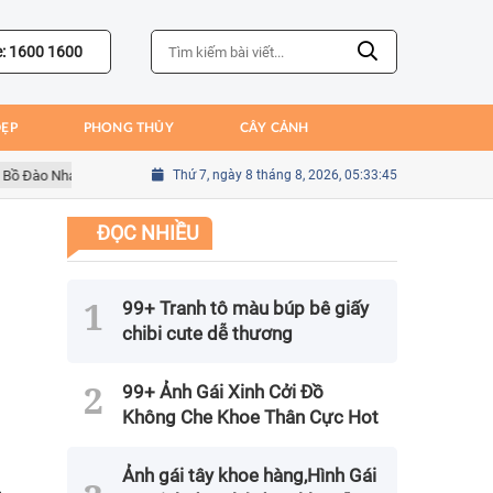
e: 1600 1600
ĐẸP
PHONG THỦY
CÂY CẢNH
ào Nha
Sai lầm của Kim Seung-gyu trong trận gặp Mexico tại World Cu
Thứ 7, ngày 8 tháng 8, 2026, 05:33:46
ĐỌC NHIỀU
99+ Tranh tô màu búp bê giấy
chibi cute dễ thương
99+ Ảnh Gái Xinh Cởi Đồ
Không Che Khoe Thân Cực Hot
Ảnh gái tây khoe hàng,Hình Gái