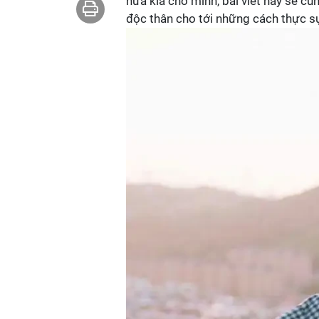
nửa kia cho mình, bài viết này sẽ cu
độc thân cho tới những cách thực sự