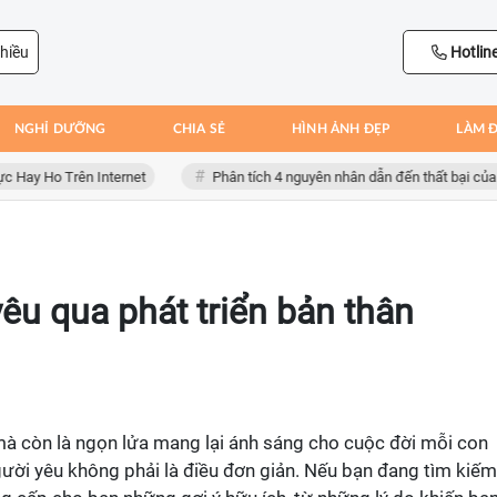
hiều
Hotlin
NGHỈ DƯỠNG
CHIA SẺ
HÌNH ẢNH ĐẸP
LÀM 
 Ho Trên Internet
Phân tích 4 nguyên nhân dẫn đến thất bại của Bồ Đ
êu qua phát triển bản thân
mà còn là ngọn lửa mang lại ánh sáng cho cuộc đời mỗi con
ười yêu không phải là điều đơn giản. Nếu bạn đang tìm kiếm