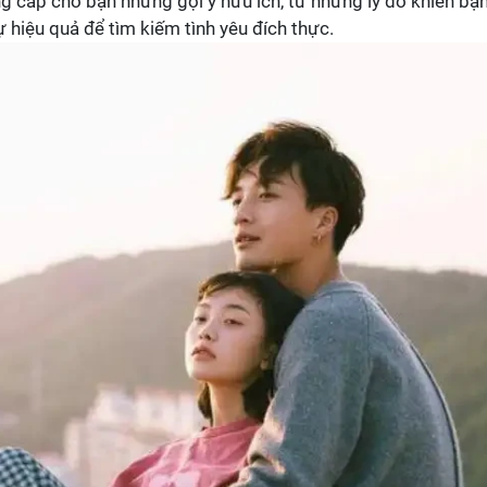
ng cấp cho bạn những gợi ý hữu ích, từ những lý do khiến bạ
 hiệu quả để tìm kiếm tình yêu đích thực.