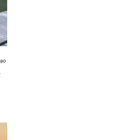
tạo
ể