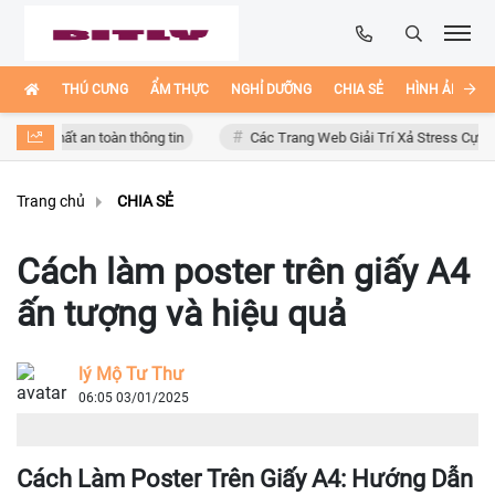
THÚ CƯNG
ẨM THỰC
NGHỈ DƯỠNG
CHIA SẺ
HÌNH ẢNH ĐẸ
 mất an toàn thông tin
Các Trang Web Giải Trí Xả Stress Cực Hay Ho T
Trang chủ
CHIA SẺ
Cách làm poster trên giấy A4
ấn tượng và hiệu quả
lý Mộ Tư Thư
06:05 03/01/2025
Cách Làm Poster Trên Giấy A4: Hướng Dẫn