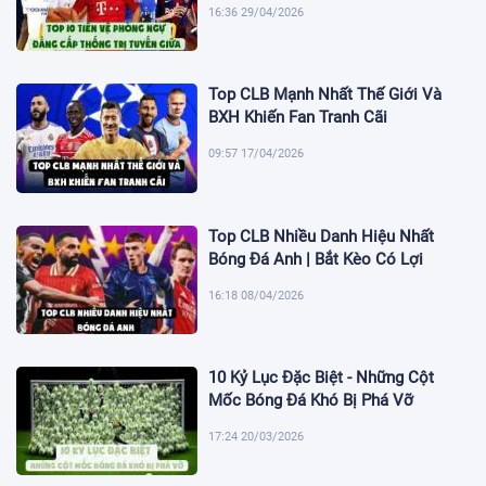
16:36 29/04/2026
Top CLB Mạnh Nhất Thế Giới Và
BXH Khiến Fan Tranh Cãi
09:57 17/04/2026
Top CLB Nhiều Danh Hiệu Nhất
Bóng Đá Anh | Bắt Kèo Có Lợi
16:18 08/04/2026
10 Kỷ Lục Đặc Biệt - Những Cột
Mốc Bóng Đá Khó Bị Phá Vỡ
17:24 20/03/2026