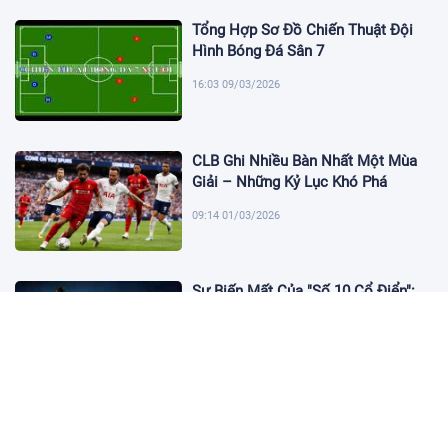
Tổng Hợp Sơ Đồ Chiến Thuật Đội
Hình Bóng Đá Sân 7
16:03 09/03/2026
CLB Ghi Nhiều Bàn Nhất Một Mùa
Giải – Những Kỷ Lục Khó Phá
09:14 01/03/2026
Sự Biến Mất Của "Số 10 Cổ Điển":
Lời Chia Tay Những Nghệ Sĩ Cuối
Cùng
17:10 19/01/2026
Cập Nhật Tin Chuyển Nhượng
Chelsea nhắm Fermin Lopez