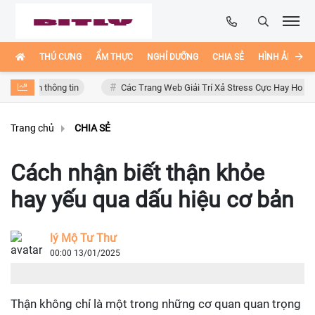
THÚ CƯNG
ẨM THỰC
NGHỈ DƯỠNG
CHIA SẺ
HÌNH ẢNH ĐẸ
oàn thông tin
Các Trang Web Giải Trí Xả Stress Cực Hay Ho Trên Inter
Trang chủ
CHIA SẺ
Cách nhận biết thận khỏe
hay yếu qua dấu hiệu cơ bản
lý Mộ Tư Thư
00:00 13/01/2025
Thận không chỉ là một trong những cơ quan quan trọng