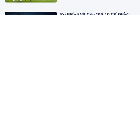
Sự Biến Mất Của "Số 10 Cổ Điển":
Lời Chia Tay Những Nghệ Sĩ Cuối
Cùng
17:10 19/01/2026
Cập Nhật Tin Chuyển Nhượng
Chelsea nhắm Fermin Lopez
17:09 13/01/2026
Dàn Sao Trẻ Hứa Hẹn Bùng Nổ Tại
World Cup 2026
17:12 07/01/2026
Vì Sao Bảo Mật Tài Khoản Online