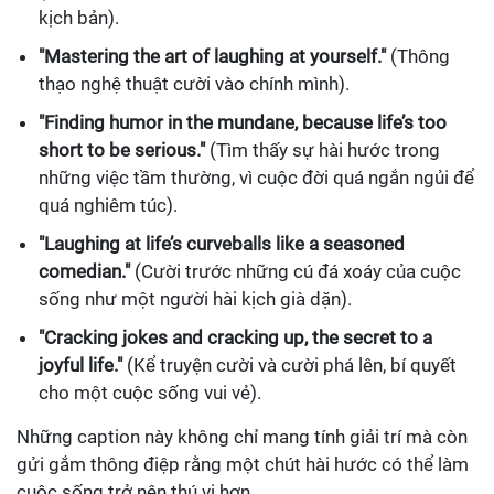
kịch bản).
"Mastering the art of laughing at yourself."
(Thông
thạo nghệ thuật cười vào chính mình).
"Finding humor in the mundane, because life’s too
short to be serious."
(Tìm thấy sự hài hước trong
những việc tầm thường, vì cuộc đời quá ngắn ngủi để
quá nghiêm túc).
"Laughing at life’s curveballs like a seasoned
comedian."
(Cười trước những cú đá xoáy của cuộc
sống như một người hài kịch già dặn).
"Cracking jokes and cracking up, the secret to a
joyful life."
(Kể truyện cười và cười phá lên, bí quyết
cho một cuộc sống vui vẻ).
Những caption này không chỉ mang tính giải trí mà còn
gửi gắm thông điệp rằng một chút hài hước có thể làm
cuộc sống trở nên thú vị hơn.