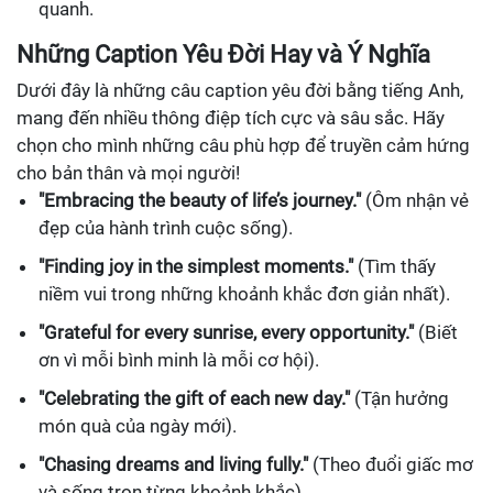
quanh.
Những Caption Yêu Đời Hay và Ý Nghĩa
Dưới đây là những câu caption yêu đời bằng tiếng Anh,
mang đến nhiều thông điệp tích cực và sâu sắc. Hãy
chọn cho mình những câu phù hợp để truyền cảm hứng
cho bản thân và mọi người!
"Embracing the beauty of life’s journey."
(Ôm nhận vẻ
đẹp của hành trình cuộc sống).
"Finding joy in the simplest moments."
(Tìm thấy
niềm vui trong những khoảnh khắc đơn giản nhất).
"Grateful for every sunrise, every opportunity."
(Biết
ơn vì mỗi bình minh là mỗi cơ hội).
"Celebrating the gift of each new day."
(Tận hưởng
món quà của ngày mới).
"Chasing dreams and living fully."
(Theo đuổi giấc mơ
và sống trọn từng khoảnh khắc).