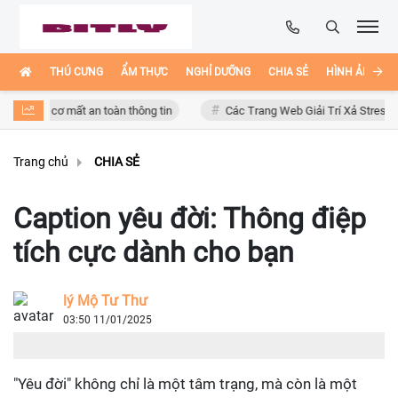
THÚ CƯNG
ẨM THỰC
NGHỈ DƯỠNG
CHIA SẺ
HÌNH ẢNH ĐẸ
uy cơ mất an toàn thông tin
Các Trang Web Giải Trí Xả Stress Cực Hay
Trang chủ
CHIA SẺ
Caption yêu đời: Thông điệp
tích cực dành cho bạn
lý Mộ Tư Thư
03:50 11/01/2025
"Yêu đời" không chỉ là một tâm trạng, mà còn là một