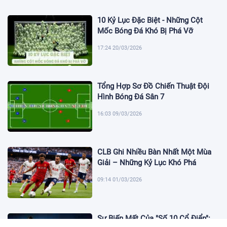
10 Kỷ Lục Đặc Biệt - Những Cột
Mốc Bóng Đá Khó Bị Phá Vỡ
17:24 20/03/2026
Tổng Hợp Sơ Đồ Chiến Thuật Đội
Hình Bóng Đá Sân 7
16:03 09/03/2026
CLB Ghi Nhiều Bàn Nhất Một Mùa
Giải – Những Kỷ Lục Khó Phá
09:14 01/03/2026
Sự Biến Mất Của "Số 10 Cổ Điển":