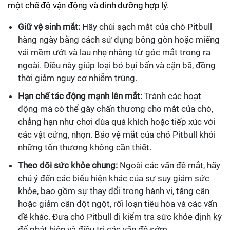
một chế độ vận động và dinh dưỡng hợp lý.
Giữ vệ sinh mắt:
Hãy chùi sạch mắt của chó Pitbull
hàng ngày bằng cách sử dụng bông gòn hoặc miếng
vải mềm ướt và lau nhẹ nhàng từ góc mắt trong ra
ngoài. Điều này giúp loại bỏ bụi bẩn và cặn bã, đồng
thời giảm nguy cơ nhiễm trùng.
Hạn chế tác động mạnh lên mắt:
Tránh các hoạt
động mà có thể gây chấn thương cho mắt của chó,
chẳng hạn như chơi đùa quá khích hoặc tiếp xúc với
các vật cứng, nhọn. Bảo vệ mắt của chó Pitbull khỏi
những tổn thương không cần thiết.
Theo dõi sức khỏe chung:
Ngoài các vấn đề mắt, hãy
chú ý đến các biểu hiện khác của sự suy giảm sức
khỏe, bao gồm sự thay đổi trong hành vi, tăng cân
hoặc giảm cân đột ngột, rối loạn tiêu hóa và các vấn
đề khác. Đưa chó Pitbull đi kiểm tra sức khỏe định kỳ
để phát hiện và điều trị các vấn đề sớm.