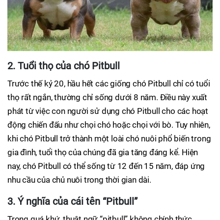
2. Tuổi thọ của chó Pitbull
Trước thế kỷ 20, hầu hết các giống chó Pitbull chỉ có tuổi
thọ rất ngắn, thường chỉ sống dưới 8 năm. Điều này xuất
phát từ việc con người sử dụng chó Pitbull cho các hoạt
động chiến đấu như chọi chó hoặc chọi với bò. Tuy nhiên,
khi chó Pitbull trở thành một loài chó nuôi phổ biến trong
gia đình, tuổi thọ của chúng đã gia tăng đáng kể. Hiện
nay, chó Pitbull có thể sống từ 12 đến 15 năm, đáp ứng
nhu cầu của chủ nuôi trong thời gian dài.
3. Ý nghĩa của cái tên “Pitbull”
Trong quá khứ, thuật ngữ “pitbull” không chính thức