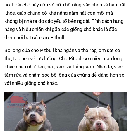
sợ. Loài chó này còn sở hữu bộ răng sắc nhọn và hàm rất
khỏe, giúp chúng có khả năng nắm nát con mồi mà
không bị nhả ra do các yếu tố bên ngoài. Tính cách hung
hăng và hiếu chiến khi gặp các giống chó khác là đặc
điểm nổi bật của chó Pitbull.
Bộ lông của chó Pitbull khá ngắn và thô ráp, ôm sát cơ
thể, tạo nên vẻ lực lưỡng. Chó Pitbull có nhiều màu lông
khác nhau như đen, nâu, xám và trắng xám. Nhờ đó, việc
tắm rửa và chăm sóc bộ lông của chúng dễ dàng hơn so
với nhiều giống chó khác.