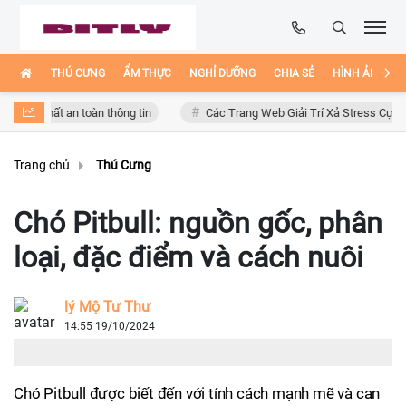
THÚ CƯNG
ẨM THỰC
NGHỈ DƯỠNG
CHIA SẺ
HÌNH ẢNH ĐẸ
 mất an toàn thông tin
Các Trang Web Giải Trí Xả Stress Cực Hay Ho T
Trang chủ
Thú Cưng
Chó Pitbull: nguồn gốc, phân
loại, đặc điểm và cách nuôi
lý Mộ Tư Thư
14:55 19/10/2024
Chó Pitbull được biết đến với tính cách mạnh mẽ và can