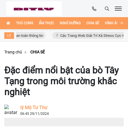
THÚ CƯNG
ẨM THỰC
NGHỈ DƯỠNG
CHIA SẺ
HÌNH ẢNH ĐẸ
 an toàn thông tin
Các Trang Web Giải Trí Xả Stress Cực Hay Ho Trên 
Trang chủ
CHIA SẺ
Đặc điểm nổi bật của bò Tây
Tạng trong môi trường khắc
nghiệt
lý Mộ Tư Thư
06:45 29/11/2024