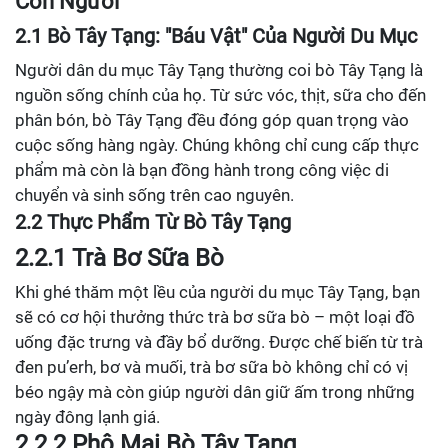
Con Người
2.1 Bò Tây Tạng: "Báu Vật" Của Người Du Mục
Người dân du mục Tây Tạng thường coi bò Tây Tạng là
nguồn sống chính của họ. Từ sức vóc, thịt, sữa cho đến
phân bón, bò Tây Tạng đều đóng góp quan trọng vào
cuộc sống hàng ngày. Chúng không chỉ cung cấp thực
phẩm mà còn là bạn đồng hành trong công việc di
chuyển và sinh sống trên cao nguyên.
2.2 Thực Phẩm Từ Bò Tây Tạng
2.2.1 Trà Bơ Sữa Bò
Khi ghé thăm một lều của người du mục Tây Tạng, bạn
sẽ có cơ hội thưởng thức trà bơ sữa bò – một loại đồ
uống đặc trưng và đầy bổ dưỡng. Được chế biến từ trà
đen pu’erh, bơ và muối, trà bơ sữa bò không chỉ có vị
béo ngậy mà còn giúp người dân giữ ấm trong những
ngày đông lạnh giá.
2.2.2 Phô Mai Bò Tây Tạng