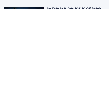
Sự Biến Mất Của "Số 10 Cổ Điển":
Lời Chia Tay Những Nghệ Sĩ Cuối
Cùng
17:10 19/01/2026
Cập Nhật Tin Chuyển Nhượng
Chelsea nhắm Fermin Lopez
17:09 13/01/2026
Dàn Sao Trẻ Hứa Hẹn Bùng Nổ Tại
World Cup 2026
17:12 07/01/2026
Vì Sao Bảo Mật Tài Khoản Online