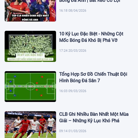
Bóng Đá Anh | Bắt Kèo Có Lợi
16:18 08/04/2026
10 Kỷ Lục Đặc Biệt - Những Cột
Mốc Bóng Đá Khó Bị Phá Vỡ
17:24 20/03/2026
Tổng Hợp Sơ Đồ Chiến Thuật Đội
Hình Bóng Đá Sân 7
16:03 09/03/2026
CLB Ghi Nhiều Bàn Nhất Một Mùa
Giải – Những Kỷ Lục Khó Phá
09:14 01/03/2026