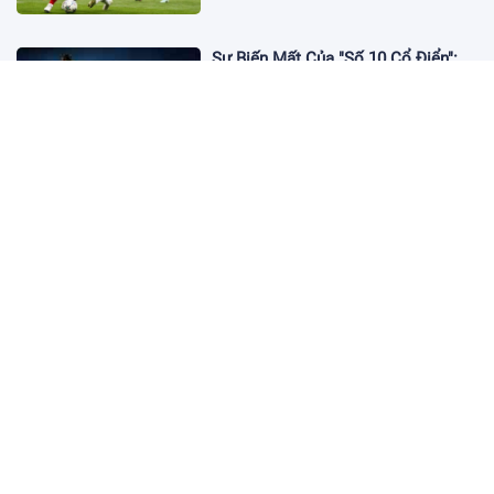
Sự Biến Mất Của "Số 10 Cổ Điển":
Lời Chia Tay Những Nghệ Sĩ Cuối
Cùng
17:10 19/01/2026
Cập Nhật Tin Chuyển Nhượng
Chelsea nhắm Fermin Lopez
17:09 13/01/2026
Dàn Sao Trẻ Hứa Hẹn Bùng Nổ Tại
World Cup 2026
17:12 07/01/2026
Vì Sao Bảo Mật Tài Khoản Online