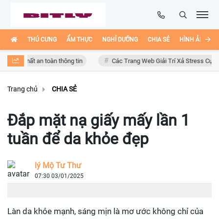
THÚ CƯNG
ẨM THỰC
NGHỈ DƯỠNG
CHIA SẺ
HÌNH ẢNH ĐẸ
 mất an toàn thông tin
Các Trang Web Giải Trí Xả Stress Cực Hay Ho Tr
Trang chủ
CHIA SẺ
Đắp mặt nạ giấy mấy lần 1
tuần để da khỏe đẹp
lý Mộ Tư Thư
07:30 03/01/2025
Làn da khỏe mạnh, sáng mịn là mơ ước không chỉ của