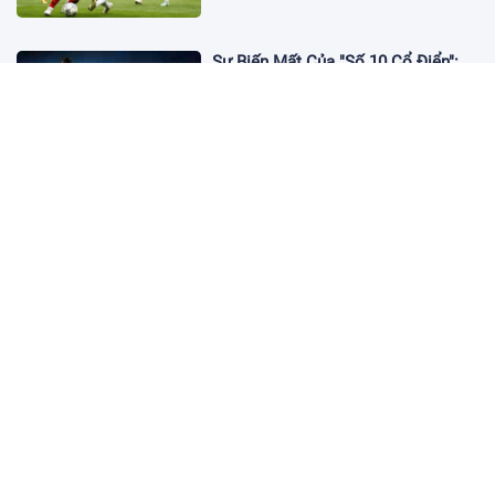
Sự Biến Mất Của "Số 10 Cổ Điển":
Lời Chia Tay Những Nghệ Sĩ Cuối
Cùng
17:10 19/01/2026
Cập Nhật Tin Chuyển Nhượng
Chelsea nhắm Fermin Lopez
17:09 13/01/2026
Dàn Sao Trẻ Hứa Hẹn Bùng Nổ Tại
World Cup 2026
17:12 07/01/2026
Vì Sao Bảo Mật Tài Khoản Online