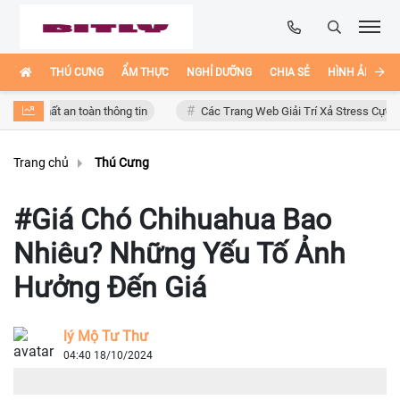
THÚ CƯNG
ẨM THỰC
NGHỈ DƯỠNG
CHIA SẺ
HÌNH ẢNH ĐẸ
 an toàn thông tin
Các Trang Web Giải Trí Xả Stress Cực Hay Ho Trên 
Trang chủ
Thú Cưng
#Giá Chó Chihuahua Bao
Nhiêu? Những Yếu Tố Ảnh
Hưởng Đến Giá
lý Mộ Tư Thư
04:40 18/10/2024