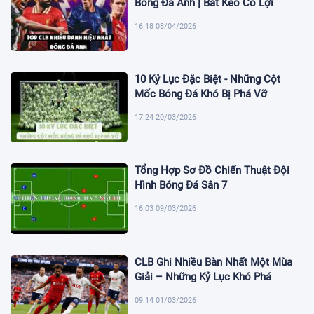
Bóng Đá Anh | Bắt Kèo Có Lợi
16:18 08/04/2026
10 Kỷ Lục Đặc Biệt - Những Cột
Mốc Bóng Đá Khó Bị Phá Vỡ
17:24 20/03/2026
Tổng Hợp Sơ Đồ Chiến Thuật Đội
Hình Bóng Đá Sân 7
16:03 09/03/2026
CLB Ghi Nhiều Bàn Nhất Một Mùa
Giải – Những Kỷ Lục Khó Phá
09:14 01/03/2026