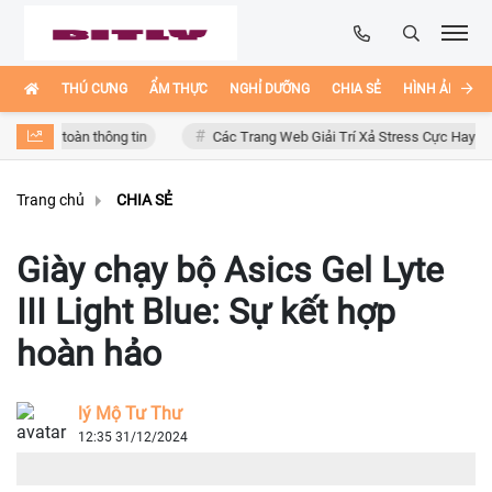
THÚ CƯNG
ẨM THỰC
NGHỈ DƯỠNG
CHIA SẺ
HÌNH ẢNH ĐẸ
 toàn thông tin
Các Trang Web Giải Trí Xả Stress Cực Hay Ho Trên Int
Trang chủ
CHIA SẺ
Giày chạy bộ Asics Gel Lyte
III Light Blue: Sự kết hợp
hoàn hảo
lý Mộ Tư Thư
12:35 31/12/2024