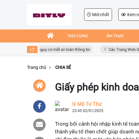
Mới nhất
Xem n
THÚ CƯNG
ẨM THỰC
g dụng giả mạo, nguy cơ mất an toàn thông tin
Các Trang Web Giải Trí 
Trang chủ
CHIA SẺ
Giấy phép kinh doa
lý Mộ Tư Thư
23:45 02/01/2025
Trong bối cảnh hội nhập kinh tế toà
thành yếu tố then chốt giúp doanh n