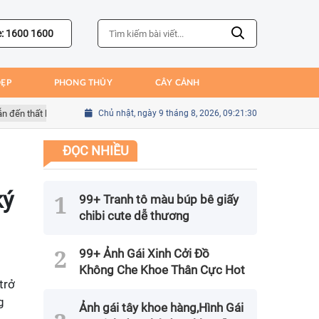
e: 1600 1600
ĐẸP
PHONG THỦY
CÂY CẢNH
thất bại của Bồ Đào Nha
Chủ nhật, ngày 9 tháng 8, 2026, 09:21:31
Sai lầm của Kim Seung-gyu trong trận gặp M
ĐỌC NHIỀU
ký
99+ Tranh tô màu búp bê giấy
chibi cute dễ thương
99+ Ảnh Gái Xinh Cởi Đồ
Không Che Khoe Thân Cực Hot
trở
g
Ảnh gái tây khoe hàng,Hình Gái