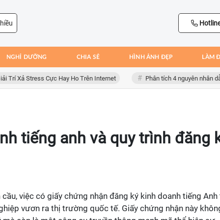
hiều
Hotlin
NGHỈ DƯỠNG
CHIA SẺ
HÌNH ẢNH ĐẸP
LÀM 
Xả Stress Cực Hay Ho Trên Internet
Phân tích 4 nguyên nhân dẫn đến 
nh tiếng anh và quy trình đăng 
n cầu, việc có giấy chứng nhận đăng ký kinh doanh tiếng Anh 
ghiệp vươn ra thị trường quốc tế. Giấy chứng nhận này khôn