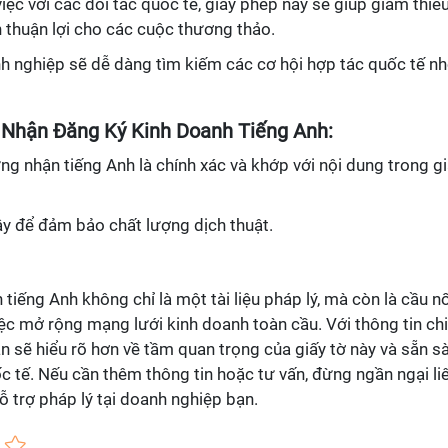
việc với các đối tác quốc tế, giấy phép này sẽ giúp giảm thiể
n thuận lợi cho các cuộc thương thảo.
nh nghiệp sẽ dễ dàng tìm kiếm các cơ hội hợp tác quốc tế n
 Nhận Đăng Ký Kinh Doanh Tiếng Anh:
ng nhận tiếng Anh là chính xác và khớp với nội dung trong g
ậy để đảm bảo chất lượng dịch thuật.
iếng Anh không chỉ là một tài liệu pháp lý, mà còn là cầu nố
iệc mở rộng mạng lưới kinh doanh toàn cầu. Với thông tin chi
ạn sẽ hiểu rõ hơn về tầm quan trọng của giấy tờ này và sẵn s
c tế. Nếu cần thêm thông tin hoặc tư vấn, đừng ngần ngại li
ỗ trợ pháp lý tại doanh nghiệp bạn.