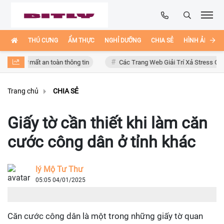
THÚ CƯNG
ẨM THỰC
NGHỈ DƯỠNG
CHIA SẺ
HÌNH ẢNH ĐẸ
y cơ mất an toàn thông tin
Các Trang Web Giải Trí Xả Stress Cực Hay H
Trang chủ
CHIA SẺ
Giấy tờ cần thiết khi làm căn
cước công dân ở tỉnh khác
lý Mộ Tư Thư
05:05 04/01/2025
Căn cước công dân là một trong những giấy tờ quan