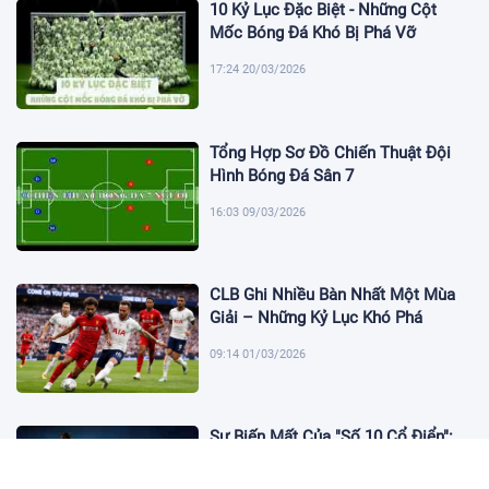
10 Kỷ Lục Đặc Biệt - Những Cột
Mốc Bóng Đá Khó Bị Phá Vỡ
17:24 20/03/2026
Tổng Hợp Sơ Đồ Chiến Thuật Đội
Hình Bóng Đá Sân 7
16:03 09/03/2026
CLB Ghi Nhiều Bàn Nhất Một Mùa
Giải – Những Kỷ Lục Khó Phá
09:14 01/03/2026
Sự Biến Mất Của "Số 10 Cổ Điển":
Lời Chia Tay Những Nghệ Sĩ Cuối
Cùng