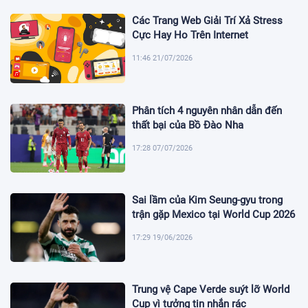
Các Trang Web Giải Trí Xả Stress
Cực Hay Ho Trên Internet
11:46 21/07/2026
Phân tích 4 nguyên nhân dẫn đến
thất bại của Bồ Đào Nha
17:28 07/07/2026
Sai lầm của Kim Seung-gyu trong
trận gặp Mexico tại World Cup 2026
17:29 19/06/2026
Trung vệ Cape Verde suýt lỡ World
Cup vì tưởng tin nhắn rác