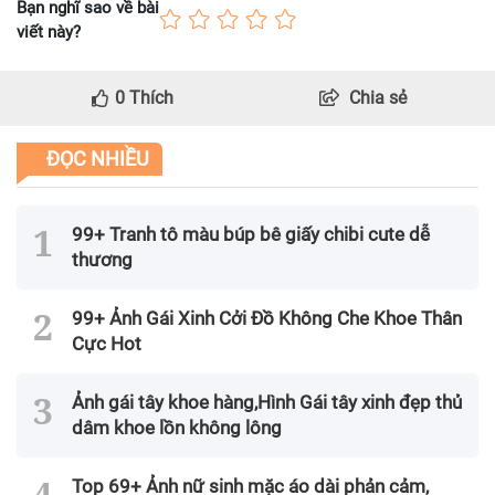
Bạn nghĩ sao về bài
viết này?
0
Thích
Chia sẻ
ĐỌC NHIỀU
99+ Tranh tô màu búp bê giấy chibi cute dễ
thương
99+ Ảnh Gái Xinh Cởi Đồ Không Che Khoe Thân
Cực Hot
Ảnh gái tây khoe hàng,Hình Gái tây xinh đẹp thủ
dâm khoe lồn không lông
Top 69+ Ảnh nữ sinh mặc áo dài phản cảm,