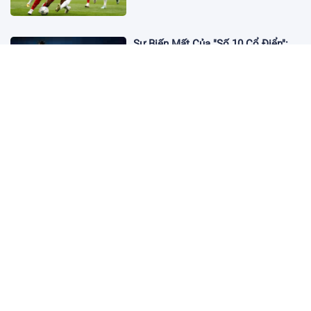
Sự Biến Mất Của "Số 10 Cổ Điển":
Lời Chia Tay Những Nghệ Sĩ Cuối
Cùng
17:10 19/01/2026
Cập Nhật Tin Chuyển Nhượng
Chelsea nhắm Fermin Lopez
17:09 13/01/2026
Dàn Sao Trẻ Hứa Hẹn Bùng Nổ Tại
World Cup 2026
17:12 07/01/2026