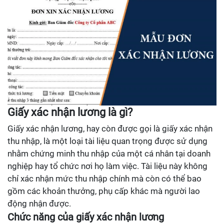
Giấy xác nhận lương là gì?
Giấy xác nhận lương, hay còn được gọi là giấy xác nhận
thu nhập, là một loại tài liệu quan trọng được sử dụng
nhằm chứng minh thu nhập của một cá nhân tại doanh
nghiệp hay tổ chức nơi họ làm việc. Tài liệu này không
chỉ xác nhận mức thu nhập chính mà còn có thể bao
gồm các khoản thưởng, phụ cấp khác mà người lao
động nhận được.
Chức năng của giấy xác nhận lương