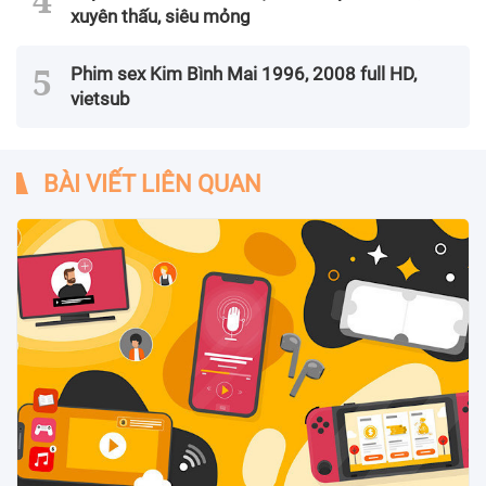
xuyên thấu, siêu mỏng
Phim sex Kim Bình Mai 1996, 2008 full HD,
vietsub
BÀI VIẾT LIÊN QUAN