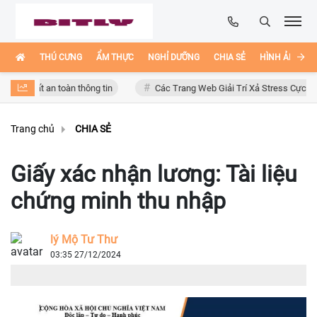
THÚ CƯNG
ẨM THỰC
NGHỈ DƯỠNG
CHIA SẺ
HÌNH ẢNH ĐẸ
mất an toàn thông tin
Các Trang Web Giải Trí Xả Stress Cực Hay Ho Tr
Trang chủ
CHIA SẺ
Giấy xác nhận lương: Tài liệu
chứng minh thu nhập
lý Mộ Tư Thư
03:35 27/12/2024