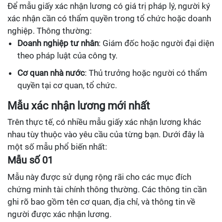
Để mẫu giấy xác nhận lương có giá trị pháp lý, người ký
xác nhận cần có thẩm quyền trong tổ chức hoặc doanh
nghiệp. Thông thường:
Doanh nghiệp tư nhân
: Giám đốc hoặc người đại diện
theo pháp luật của công ty.
Cơ quan nhà nước
: Thủ trưởng hoặc người có thẩm
quyền tại cơ quan, tổ chức.
Mẫu xác nhận lương mới nhất
Trên thực tế, có nhiều mẫu giấy xác nhận lương khác
nhau tùy thuộc vào yêu cầu của từng bạn. Dưới đây là
một số mẫu phổ biến nhất:
Mẫu số 01
Mẫu này được sử dụng rộng rãi cho các mục đích
chứng minh tài chính thông thường. Các thông tin cần
ghi rõ bao gồm tên cơ quan, địa chỉ, và thông tin về
người được xác nhận lương.