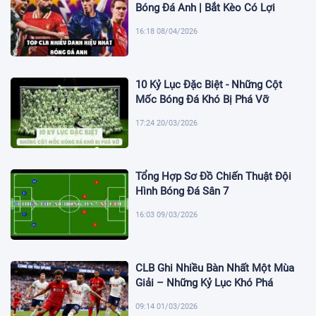
Bóng Đá Anh | Bắt Kèo Có Lợi
16:18 08/04/2026
10 Kỷ Lục Đặc Biệt - Những Cột
Mốc Bóng Đá Khó Bị Phá Vỡ
17:24 20/03/2026
Tổng Hợp Sơ Đồ Chiến Thuật Đội
Hình Bóng Đá Sân 7
16:03 09/03/2026
CLB Ghi Nhiều Bàn Nhất Một Mùa
Giải – Những Kỷ Lục Khó Phá
09:14 01/03/2026