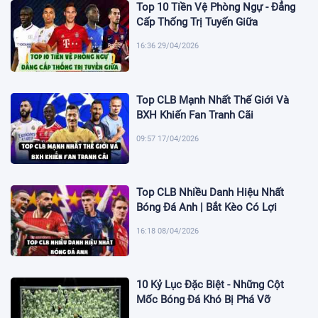
Top 10 Tiền Vệ Phòng Ngự - Đẳng
Cấp Thống Trị Tuyến Giữa
16:36 29/04/2026
Top CLB Mạnh Nhất Thế Giới Và
BXH Khiến Fan Tranh Cãi
09:57 17/04/2026
Top CLB Nhiều Danh Hiệu Nhất
Bóng Đá Anh | Bắt Kèo Có Lợi
16:18 08/04/2026
10 Kỷ Lục Đặc Biệt - Những Cột
Mốc Bóng Đá Khó Bị Phá Vỡ