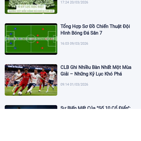
17:24 20/03/2026
Tổng Hợp Sơ Đồ Chiến Thuật Đội
Hình Bóng Đá Sân 7
16:03 09/03/2026
CLB Ghi Nhiều Bàn Nhất Một Mùa
Giải – Những Kỷ Lục Khó Phá
09:14 01/03/2026
Sự Biến Mất Của "Số 10 Cổ Điển":
Lời Chia Tay Những Nghệ Sĩ Cuối
Cùng
17:10 19/01/2026