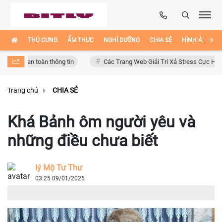
THÚ CƯNG
ẨM THỰC
NGHỈ DƯỠNG
CHIA SẺ
HÌNH ẢNH ĐẸ
n toàn thông tin
Các Trang Web Giải Trí Xả Stress Cực Hay Ho Trên In
Trang chủ
CHIA SẺ
Khá Bảnh ôm người yêu và
những điều chưa biết
lý Mộ Tư Thư
03:25 09/01/2025