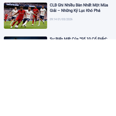
CLB Ghi Nhiều Bàn Nhất Một Mùa
Giải – Những Kỷ Lục Khó Phá
09:14 01/03/2026
Sự Biến Mất Của "Số 10 Cổ Điển":
Lời Chia Tay Những Nghệ Sĩ Cuối
Cùng
17:10 19/01/2026
Cập Nhật Tin Chuyển Nhượng
Chelsea nhắm Fermin Lopez
17:09 13/01/2026
Dàn Sao Trẻ Hứa Hẹn Bùng Nổ Tại
World Cup 2026