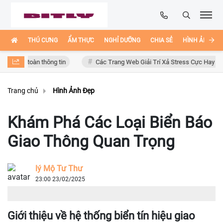
THÚ CƯNG
ẨM THỰC
NGHỈ DƯỠNG
CHIA SẺ
HÌNH ẢNH ĐẸ
toàn thông tin
Các Trang Web Giải Trí Xả Stress Cực Hay Ho Trên Int
Trang chủ
Hình Ảnh Đẹp
Khám Phá Các Loại Biển Báo
Giao Thông Quan Trọng
lý Mộ Tư Thư
23:00 23/02/2025
Giới thiệu về hệ thống biển tín hiệu giao