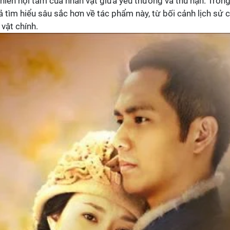
chiến nội tâm của nhân vật giữa yêu thương và thù hận. Tron
ả tìm hiểu sâu sắc hơn về tác phẩm này, từ bối cảnh lịch sử 
vật chính.