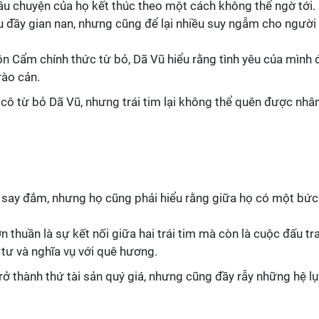
âu chuyện của họ kết thúc theo một cách không thể ngờ tới.
u đầy gian nan, nhưng cũng để lại nhiều suy ngẫm cho người
ồn Cẩm chính thức từ bỏ, Dã Vũ hiểu rằng tình yêu của mình 
ào cản.
 cô từ bỏ Dã Vũ, nhưng trái tim lại không thể quên được nhâ
u say đắm, nhưng họ cũng phải hiểu rằng giữa họ có một bức
n thuần là sự kết nối giữa hai trái tim mà còn là cuộc đấu tr
tư và nghĩa vụ với quê hương.
trở thành thứ tài sản quý giá, nhưng cũng đầy rẫy những hệ lụ