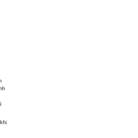
n
ành
ũ
khi