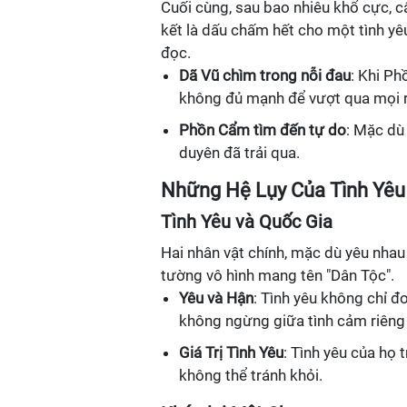
Cuối cùng, sau bao nhiêu khổ cực, c
kết là dấu chấm hết cho một tình yê
đọc.
Dã Vũ chìm trong nỗi đau
: Khi Ph
không đủ mạnh để vượt qua mọi r
Phồn Cẩm tìm đến tự do
: Mặc dù
duyên đã trải qua.
Những Hệ Lụy Của Tình Yêu
Tình Yêu và Quốc Gia
Hai nhân vật chính, mặc dù yêu nha
tường vô hình mang tên "Dân Tộc".
Yêu và Hận
: Tình yêu không chỉ đơ
không ngừng giữa tình cảm riêng 
Giá Trị Tình Yêu
: Tình yêu của họ 
không thể tránh khỏi.