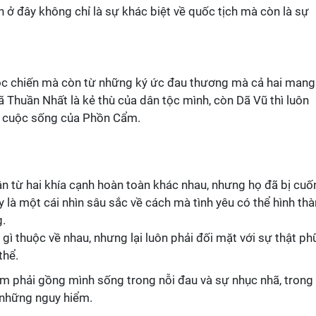
n ở đây không chỉ là sự khác biệt về quốc tịch mà còn là sự
ộc chiến mà còn từ những ký ức đau thương mà cả hai mang
 Thuần Nhất là kẻ thù của dân tộc mình, còn Dã Vũ thì luôn
ến cuộc sống của Phồn Cẩm.
n từ hai khía cạnh hoàn toàn khác nhau, nhưng họ đã bị cuố
 là một cái nhìn sâu sắc về cách mà tình yêu có thể hình th
.
gì thuộc về nhau, nhưng lại luôn phải đối mặt với sự thật ph
thể.
m phải gồng mình sống trong nỗi đau và sự nhục nhã, trong 
 những nguy hiểm.