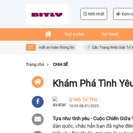
Mới nhất
Xem n
THÚ CƯNG
ẨM THỰC
iả mạo, nguy cơ mất an toàn thông tin
Các Trang Web Giải Trí Xả Stre
Trang chủ
CHIA SẺ
Khám Phá Tình Yêu
lý Mộ Tư Thư
10:05 08/01/2025
Tựa như tình yêu - Cuộc Chiến Giữa
dân quốc, chắc hẳn bạn đã nghe đến