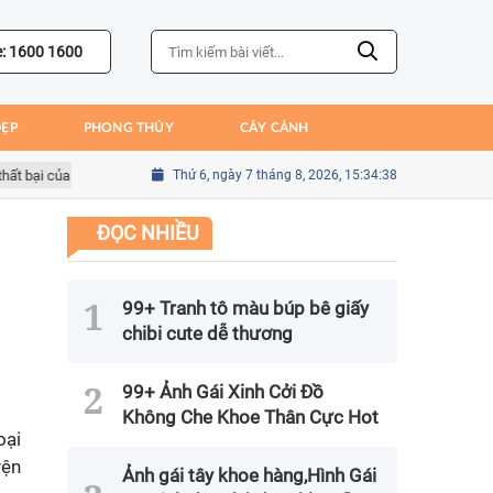
e: 1600 1600
ĐẸP
PHONG THỦY
CÂY CẢNH
i của Bồ Đào Nha
Sai lầm của Kim Seung-gyu trong trận gặp Mexico tạ
Thứ 6, ngày 7 tháng 8, 2026, 15:34:39
ĐỌC NHIỀU
99+ Tranh tô màu búp bê giấy
chibi cute dễ thương
99+ Ảnh Gái Xinh Cởi Đồ
Không Che Khoe Thân Cực Hot
oại
yện
Ảnh gái tây khoe hàng,Hình Gái