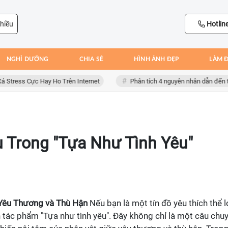
hiều
Hotlin
NGHỈ DƯỠNG
CHIA SẺ
HÌNH ẢNH ĐẸP
LÀM 
ss Cực Hay Ho Trên Internet
Phân tích 4 nguyên nhân dẫn đến thất bạ
 Trong "Tựa Như Tình Yêu"
 Yêu Thương và Thù Hận
Nếu bạn là một tín đồ yêu thích thể l
 tác phẩm "Tựa như tình yêu". Đây không chỉ là một câu chu