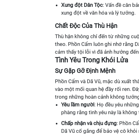
Xung đột Dân Tộc
: Vấn đề căn bả
xung đột về văn hóa và lý tưởng.
Chất Độc Của Thù Hận
Thù hận không chỉ đến từ những cu
theo. Phồn Cẩm luôn ghi nhớ rằng Dã
cảm thấy tội lỗi vì đã ảnh hưởng đ
Tình Yêu Trong Khói Lửa
Sự Gặp Gỡ Định Mệnh
Phồn Cẩm và Dã Vũ, mặc dù xuất thâ
vào một mối quan hệ đầy rối ren. Đây
trong những hoàn cảnh không tưởng
Yêu lầm người
: Họ đều yêu những 
phàng rằng tình yêu này là không 
Chấp nhận và chịu đựng
: Phồn Cẩ
Dã Vũ cố gắng để bảo vệ cô khỏi