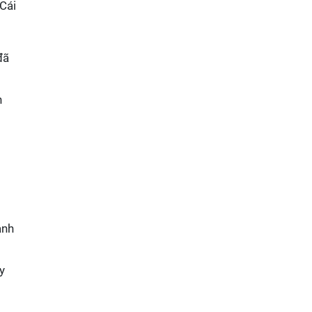
 Cái
đã
n
anh
y