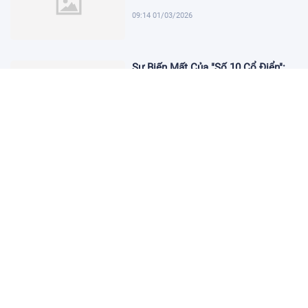
09:14 01/03/2026
Sự Biến Mất Của "Số 10 Cổ Điển":
Lời Chia Tay Những Nghệ Sĩ Cuối
Cùng
17:10 19/01/2026
Cập Nhật Tin Chuyển Nhượng
Chelsea nhắm Fermin Lopez
17:09 13/01/2026
Dàn Sao Trẻ Hứa Hẹn Bùng Nổ Tại
World Cup 2026
17:12 07/01/2026