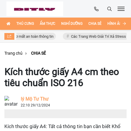
THÚ CƯNG
ẨM THỰC
NGHỈ DƯỠNG
CHIA SẺ
HÌNH ẢNH ĐẸ
 cơ mất an toàn thông tin
Các Trang Web Giải Trí Xả Stress Cực Hay Ho
Trang chủ
CHIA SẺ
Kích thước giấy A4 cm theo
tiêu chuẩn ISO 216
lý Mộ Tư Thư
22:10 29/12/2024
Kích thước giấy A4: Tất cả thông tin bạn cần biết Khổ