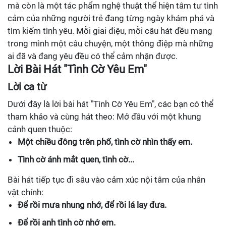
mà còn là một tác phẩm nghệ thuật thể hiện tâm tư tình
cảm của những người trẻ đang từng ngày khám phá và
tìm kiếm tình yêu. Mỗi giai điệu, mỗi câu hát đều mang
trong mình một câu chuyện, một thông điệp mà những
ai đã và đang yêu đều có thể cảm nhận được.
Lời Bài Hát "Tình Cờ Yêu Em"
Lời ca từ
Dưới đây là lời bài hát "Tình Cờ Yêu Em", các bạn có thể
tham khảo và cùng hát theo: Mở đầu với một khung
cảnh quen thuộc:
Một chiều đông trên phố, tình cờ nhìn thấy em.
Tình cờ ánh mắt quen, tình cờ...
Bài hát tiếp tục đi sâu vào cảm xúc nội tâm của nhân
vật chính:
Để rồi mưa nhung nhớ, để rồi lá lay đưa.
Để rồi anh tình cờ nhớ em.