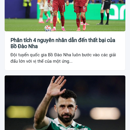
Phân tích 4 nguyên nhân dẫn đến thất bại của
Bồ Đào Nha
Đội tuyển quốc gia Bồ Đào Nha luôn bước vào các giải
đấu lớn với vị thế của một ứng...