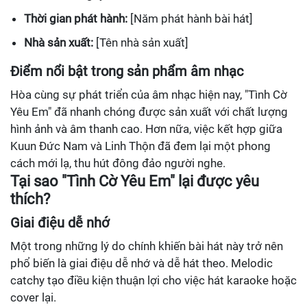
Thời gian phát hành:
[Năm phát hành bài hát]
Nhà sản xuất:
[Tên nhà sản xuất]
Điểm nổi bật trong sản phẩm âm nhạc
Hòa cùng sự phát triển của âm nhạc hiện nay, "Tình Cờ
Yêu Em" đã nhanh chóng được sản xuất với chất lượng
hình ảnh và âm thanh cao. Hơn nữa, việc kết hợp giữa
Kuun Đức Nam và Linh Thộn đã đem lại một phong
cách mới lạ, thu hút đông đảo người nghe.
Tại sao "Tình Cờ Yêu Em" lại được yêu
thích?
Giai điệu dễ nhớ
Một trong những lý do chính khiến bài hát này trở nên
phổ biến là giai điệu dễ nhớ và dễ hát theo. Melodic
catchy tạo điều kiện thuận lợi cho việc hát karaoke hoặc
cover lại.