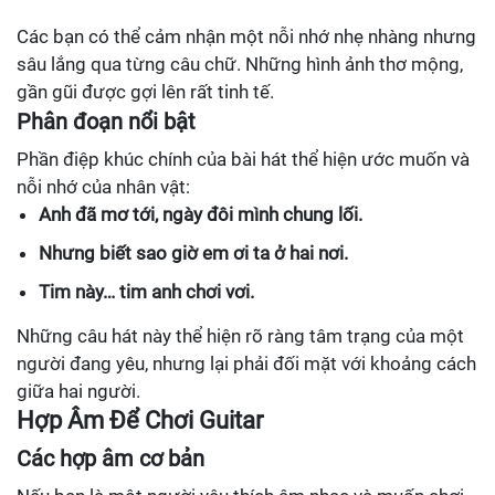
Các bạn có thể cảm nhận một nỗi nhớ nhẹ nhàng nhưng
sâu lắng qua từng câu chữ. Những hình ảnh thơ mộng,
gần gũi được gợi lên rất tinh tế.
Phân đoạn nổi bật
Phần điệp khúc chính của bài hát thể hiện ước muốn và
nỗi nhớ của nhân vật:
Anh đã mơ tới, ngày đôi mình chung lối.
Nhưng biết sao giờ em ơi ta ở hai nơi.
Tim này… tim anh chơi vơi.
Những câu hát này thể hiện rõ ràng tâm trạng của một
người đang yêu, nhưng lại phải đối mặt với khoảng cách
giữa hai người.
Hợp Âm Để Chơi Guitar
Các hợp âm cơ bản