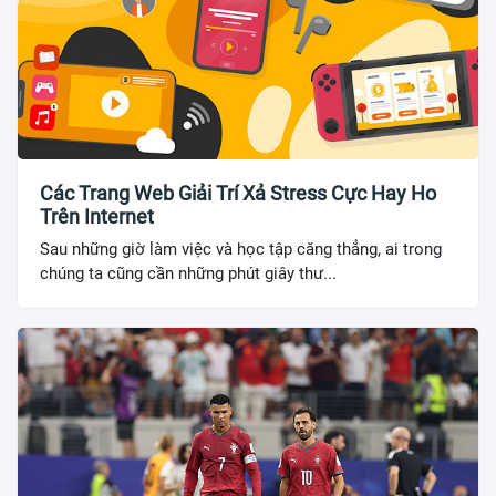
Các Trang Web Giải Trí Xả Stress Cực Hay Ho
Trên Internet
Sau những giờ làm việc và học tập căng thẳng, ai trong
chúng ta cũng cần những phút giây thư...