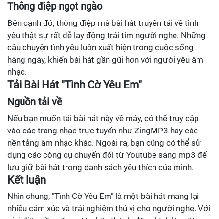
Thông điệp ngọt ngào
Bên cạnh đó, thông điệp mà bài hát truyền tải về tình
yêu thật sự rất dễ lay động trái tim người nghe. Những
câu chuyện tình yêu luôn xuất hiện trong cuộc sống
hàng ngày, khiến bài hát gần gũi hơn với người yêu âm
nhạc.
Tải Bài Hát "Tình Cờ Yêu Em"
Nguồn tải về
Nếu bạn muốn tải bài hát này về máy, có thể truy cập
vào các trang nhạc trực tuyến như ZingMP3 hay các
nền tảng âm nhạc khác. Ngoài ra, bạn cũng có thể sử
dụng các công cụ chuyển đổi từ Youtube sang mp3 để
lưu giữ bài hát trong danh sách yêu thích của mình.
Kết luận
Nhìn chung, "Tình Cờ Yêu Em" là một bài hát mang lại
nhiều cảm xúc và trải nghiệm thú vị cho người nghe. Với