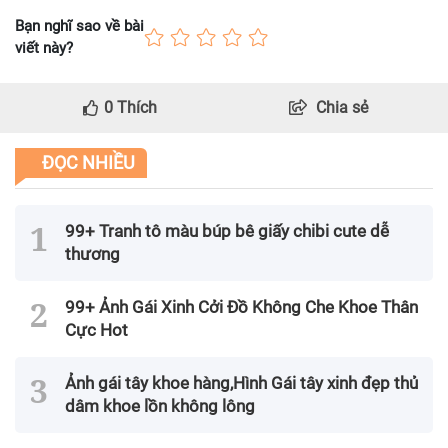
Bạn nghĩ sao về bài
viết này?
0
Thích
Chia sẻ
ĐỌC NHIỀU
99+ Tranh tô màu búp bê giấy chibi cute dễ
thương
99+ Ảnh Gái Xinh Cởi Đồ Không Che Khoe Thân
Cực Hot
Ảnh gái tây khoe hàng,Hình Gái tây xinh đẹp thủ
dâm khoe lồn không lông