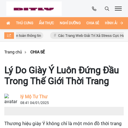
THÚ CƯNG
ẨM THỰC
NGHỈ DƯỠNG
CHIA SẺ
HÌNH ẢNH ĐẸ
n toàn thông tin
Các Trang Web Giải Trí Xả Stress Cực Hay Ho Trên In
Trang chủ
CHIA SẺ
Lý Do Giày Ý Luôn Đứng Đầu
Trong Thế Giới Thời Trang
lý Mộ Tư Thư
08:41 04/01/2025
Thương hiệu giày Ý không chỉ là một món đồ thời trang