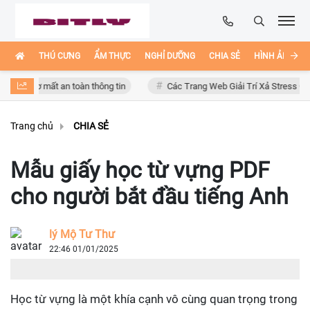
THÚ CƯNG
ẨM THỰC
NGHỈ DƯỠNG
CHIA SẺ
HÌNH ẢNH ĐẸ
 cơ mất an toàn thông tin
Các Trang Web Giải Trí Xả Stress Cực Hay H
Trang chủ
CHIA SẺ
Mẫu giấy học từ vựng PDF
cho người bắt đầu tiếng Anh
lý Mộ Tư Thư
22:46 01/01/2025
Học từ vựng là một khía cạnh vô cùng quan trọng trong