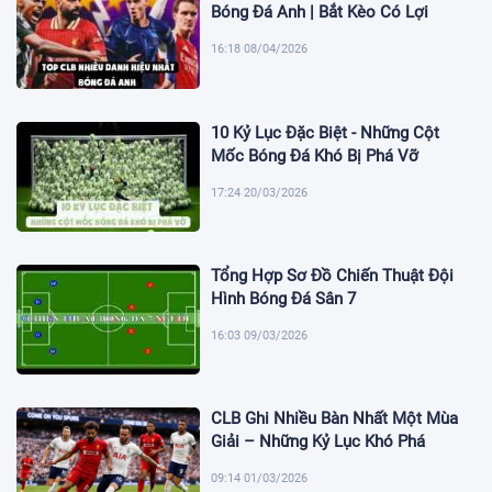
Bóng Đá Anh | Bắt Kèo Có Lợi
16:18 08/04/2026
10 Kỷ Lục Đặc Biệt - Những Cột
Mốc Bóng Đá Khó Bị Phá Vỡ
17:24 20/03/2026
Tổng Hợp Sơ Đồ Chiến Thuật Đội
Hình Bóng Đá Sân 7
16:03 09/03/2026
CLB Ghi Nhiều Bàn Nhất Một Mùa
Giải – Những Kỷ Lục Khó Phá
09:14 01/03/2026