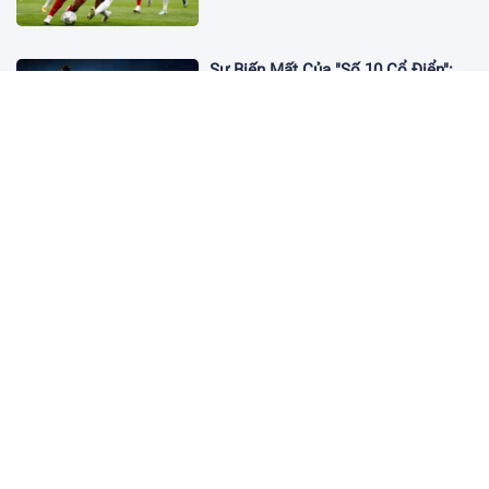
Sự Biến Mất Của "Số 10 Cổ Điển":
Lời Chia Tay Những Nghệ Sĩ Cuối
Cùng
17:10 19/01/2026
Cập Nhật Tin Chuyển Nhượng
Chelsea nhắm Fermin Lopez
17:09 13/01/2026
Dàn Sao Trẻ Hứa Hẹn Bùng Nổ Tại
World Cup 2026
17:12 07/01/2026