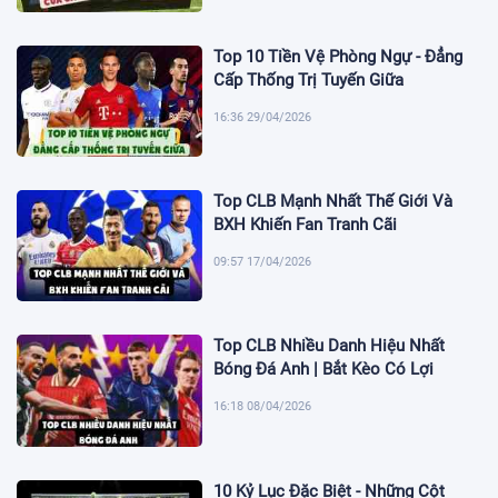
Top 10 Tiền Vệ Phòng Ngự - Đẳng
Cấp Thống Trị Tuyến Giữa
16:36 29/04/2026
Top CLB Mạnh Nhất Thế Giới Và
BXH Khiến Fan Tranh Cãi
09:57 17/04/2026
Top CLB Nhiều Danh Hiệu Nhất
Bóng Đá Anh | Bắt Kèo Có Lợi
16:18 08/04/2026
10 Kỷ Lục Đặc Biệt - Những Cột