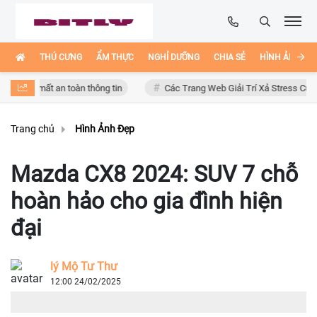
THÚ CƯNG
ẨM THỰC
NGHỈ DƯỠNG
CHIA SẺ
HÌNH ẢNH ĐẸ
ơ mất an toàn thông tin
Các Trang Web Giải Trí Xả Stress Cực Hay Ho 
Trang chủ
Hình Ảnh Đẹp
Mazda CX8 2024: SUV 7 chỗ
hoàn hảo cho gia đình hiện
đại
lý Mộ Tư Thư
12:00 24/02/2025