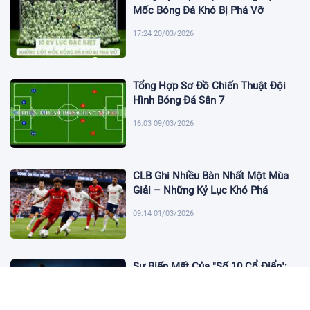
Mốc Bóng Đá Khó Bị Phá Vỡ
17:24 20/03/2026
Tổng Hợp Sơ Đồ Chiến Thuật Đội
Hình Bóng Đá Sân 7
16:03 09/03/2026
CLB Ghi Nhiều Bàn Nhất Một Mùa
Giải – Những Kỷ Lục Khó Phá
09:14 01/03/2026
Sự Biến Mất Của "Số 10 Cổ Điển":
Lời Chia Tay Những Nghệ Sĩ Cuối
Cùng