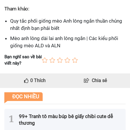
Tham khảo:
Quy tắc phối giống mèo Anh lông ngắn thuần chủng
nhất định bạn phải biết
Mèo anh lông dài lai anh lông ngắn | Các kiểu phối
giống mèo ALD và ALN
Bạn nghĩ sao về bài
viết này?
0
Thích
Chia sẻ
ĐỌC NHIỀU
99+ Tranh tô màu búp bê giấy chibi cute dễ
thương