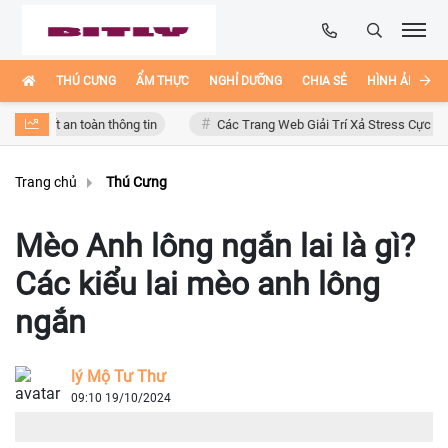
THÚ CƯNG
ẨM THỰC
NGHỈ DƯỠNG
CHIA SẺ
HÌNH ẢNH ĐẸ
an toàn thông tin
Các Trang Web Giải Trí Xả Stress Cực Hay Ho Trên I
Trang chủ
Thú Cưng
Mèo Anh lông ngắn lai là gì?
Các kiểu lai mèo anh lông
ngắn
lý Mộ Tư Thư
09:10 19/10/2024