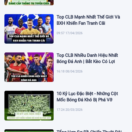
Top CLB Mạnh Nhất Thế Giới Và
BXH Khiến Fan Tranh Cãi
09:57 17/04/2026
Top CLB Nhiều Danh Hiệu Nhất
Bóng Đá Anh | Bắt Kèo Có Lợi
16:18 08/04/2026
10 Kỷ Lục Đặc Biệt - Những Cột
Mốc Bóng Đá Khó Bị Phá Vỡ
17:24 20/03/2026