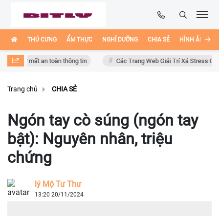
THÚ CƯNG
ẨM THỰC
NGHỈ DƯỠNG
CHIA SẺ
HÌNH ẢNH ĐẸ
 mất an toàn thông tin
Các Trang Web Giải Trí Xả Stress Cực Hay Ho T
Trang chủ
CHIA SẺ
Ngón tay cò súng (ngón tay
bật): Nguyên nhân, triệu
chứng
lý Mộ Tư Thư
13:20 20/11/2024