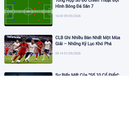
Tổng Hợp Sơ Đồ Chiến Thuật Đội
Hình Bóng Đá Sân 7
16:03 09/03/2026
CLB Ghi Nhiều Bàn Nhất Một Mùa
Giải – Những Kỷ Lục Khó Phá
09:14 01/03/2026
Sự Biến Mất Của "Số 10 Cổ Điển":
Lời Chia Tay Những Nghệ Sĩ Cuối
Cùng
17:10 19/01/2026
Cập Nhật Tin Chuyển Nhượng
Chelsea nhắm Fermin Lopez
17:09 13/01/2026