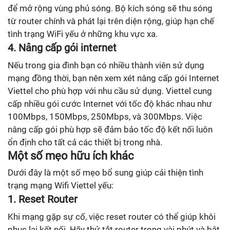
để mở rộng vùng phủ sóng. Bộ kích sóng sẽ thu sóng
từ router chính và phát lại trên diện rộng, giúp hạn chế
tình trạng WiFi yếu ở những khu vực xa.
4. Nâng cấp gói internet
Nếu trong gia đình bạn có nhiều thành viên sử dụng
mạng đồng thời, bạn nên xem xét nâng cấp gói Internet
Viettel cho phù hợp với nhu cầu sử dụng. Viettel cung
cấp nhiều gói cước Internet với tốc độ khác nhau như
100Mbps, 150Mbps, 250Mbps, và 300Mbps. Việc
nâng cấp gói phù hợp sẽ đảm bảo tốc độ kết nối luôn
ổn định cho tất cả các thiết bị trong nhà.
Một số mẹo hữu ích khác
Dưới đây là một số mẹo bổ sung giúp cải thiện tình
trạng mạng Wifi Viettel yếu:
1. Reset Router
Khi mạng gặp sự cố, việc reset router có thể giúp khôi
phục lại kết nối. Hãy thử tắt router trong vài phút và bật