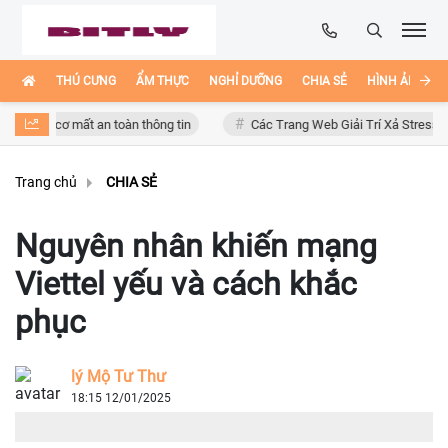
THÚ CƯNG
ẨM THỰC
NGHỈ DƯỠNG
CHIA SẺ
HÌNH ẢNH ĐẸ
uy cơ mất an toàn thông tin
Các Trang Web Giải Trí Xả Stress Cực Hay
Trang chủ
CHIA SẺ
Nguyên nhân khiến mạng
Viettel yếu và cách khắc
phục
lý Mộ Tư Thư
18:15 12/01/2025