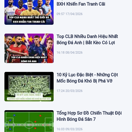
BXH Khiến Fan Tranh Cãi
09:57 17/04/2026
Top CLB Nhiều Danh Hiệu Nhất
Bóng Đá Anh | Bắt Kèo Có Lợi
16:18 08/04/2026
10 Kỷ Lục Đặc Biệt - Những Cột
Mốc Bóng Đá Khó Bị Phá Vỡ
17:24 20/03/2026
Tổng Hợp Sơ Đồ Chiến Thuật Đội
Hình Bóng Đá Sân 7
16:03 09/03/2026