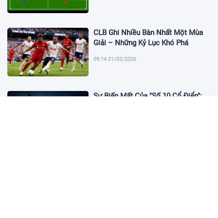
CLB Ghi Nhiều Bàn Nhất Một Mùa
Giải – Những Kỷ Lục Khó Phá
09:14 01/03/2026
Sự Biến Mất Của "Số 10 Cổ Điển":
Lời Chia Tay Những Nghệ Sĩ Cuối
Cùng
17:10 19/01/2026
Cập Nhật Tin Chuyển Nhượng
Chelsea nhắm Fermin Lopez
17:09 13/01/2026