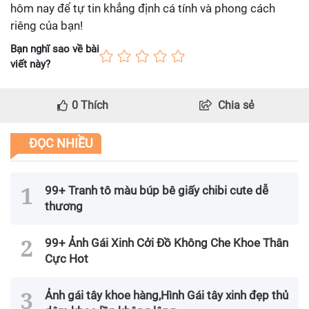
hôm nay để tự tin khẳng định cá tính và phong cách
riêng của bạn!
Bạn nghĩ sao về bài
viết này?
0
Thích
Chia sẻ
ĐỌC NHIỀU
99+ Tranh tô màu búp bê giấy chibi cute dễ
thương
99+ Ảnh Gái Xinh Cởi Đồ Không Che Khoe Thân
Cực Hot
Ảnh gái tây khoe hàng,Hình Gái tây xinh đẹp thủ