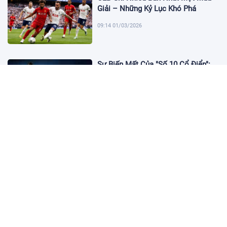
Giải – Những Kỷ Lục Khó Phá
09:14 01/03/2026
Sự Biến Mất Của "Số 10 Cổ Điển":
Lời Chia Tay Những Nghệ Sĩ Cuối
Cùng
17:10 19/01/2026
Cập Nhật Tin Chuyển Nhượng
Chelsea nhắm Fermin Lopez
17:09 13/01/2026
Dàn Sao Trẻ Hứa Hẹn Bùng Nổ Tại
World Cup 2026
17:12 07/01/2026