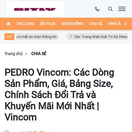
THÚ CƯNG
ẨM THỰC
NGHỈ DƯỠNG
CHIA SẺ
HÌNH ẢNH ĐẸ
y cơ mất an toàn thông tin
Các Trang Web Giải Trí Xả Stress Cực Hay 
Trang chủ
CHIA SẺ
PEDRO Vincom: Các Dòng
Sản Phẩm, Giá, Bảng Size,
Chính Sách Đổi Trả và
Khuyến Mãi Mới Nhất |
Vincom