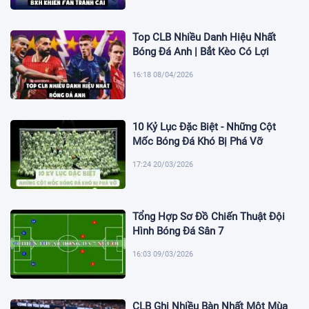
Top CLB Nhiều Danh Hiệu Nhất
Bóng Đá Anh | Bắt Kèo Có Lợi
16:18 08/04/2026
10 Kỷ Lục Đặc Biệt - Những Cột
Mốc Bóng Đá Khó Bị Phá Vỡ
17:24 20/03/2026
Tổng Hợp Sơ Đồ Chiến Thuật Đội
Hình Bóng Đá Sân 7
16:03 09/03/2026
CLB Ghi Nhiều Bàn Nhất Một Mùa