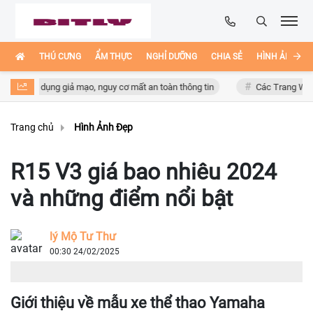
THÚ CƯNG
ẨM THỰC
NGHỈ DƯỠNG
CHIA SẺ
HÌNH ẢNH ĐẸ
tải ứng dụng giả mạo, nguy cơ mất an toàn thông tin
Các Trang Web Giả
Trang chủ
Hình Ảnh Đẹp
R15 V3 giá bao nhiêu 2024
và những điểm nổi bật
lý Mộ Tư Thư
00:30 24/02/2025
Giới thiệu về mẫu xe thể thao Yamaha