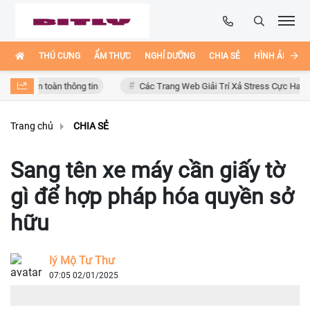
THÚ CƯNG
ẨM THỰC
NGHỈ DƯỠNG
CHIA SẺ
HÌNH ẢNH ĐẸ
 an toàn thông tin
Các Trang Web Giải Trí Xả Stress Cực Hay Ho Trên 
Trang chủ
CHIA SẺ
Sang tên xe máy cần giấy tờ
gì để hợp pháp hóa quyền sở
hữu
lý Mộ Tư Thư
07:05 02/01/2025