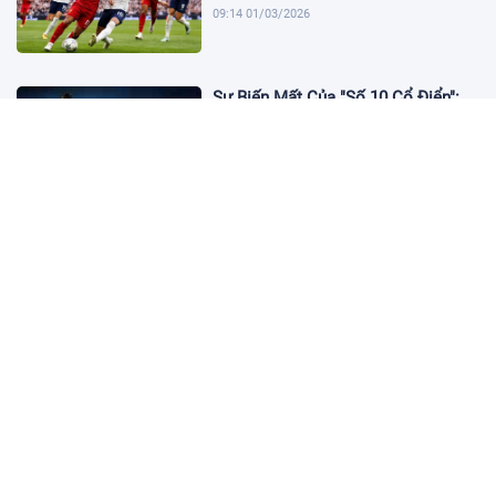
09:14 01/03/2026
Sự Biến Mất Của "Số 10 Cổ Điển":
Lời Chia Tay Những Nghệ Sĩ Cuối
Cùng
17:10 19/01/2026
Cập Nhật Tin Chuyển Nhượng
Chelsea nhắm Fermin Lopez
17:09 13/01/2026
Dàn Sao Trẻ Hứa Hẹn Bùng Nổ Tại
World Cup 2026
17:12 07/01/2026