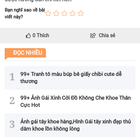
Bạn nghĩ sao về bài
viết này?
0
Thích
Chia sẻ
ĐỌC NHIỀU
99+ Tranh tô màu búp bê giấy chibi cute dễ
thương
99+ Ảnh Gái Xinh Cởi Đồ Không Che Khoe Thân
Cực Hot
Ảnh gái tây khoe hàng,Hình Gái tây xinh đẹp thủ
dâm khoe lồn không lông