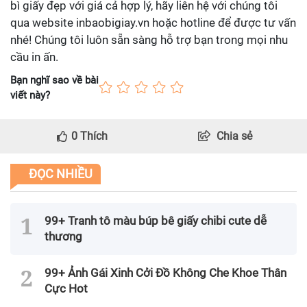
bì giấy đẹp với giá cả hợp lý, hãy liên hệ với chúng tôi
qua website inbaobigiay.vn hoặc hotline để được tư vấn
nhé! Chúng tôi luôn sẵn sàng hỗ trợ bạn trong mọi nhu
cầu in ấn.
Bạn nghĩ sao về bài
viết này?
0
Thích
Chia sẻ
ĐỌC NHIỀU
99+ Tranh tô màu búp bê giấy chibi cute dễ
thương
99+ Ảnh Gái Xinh Cởi Đồ Không Che Khoe Thân
Cực Hot