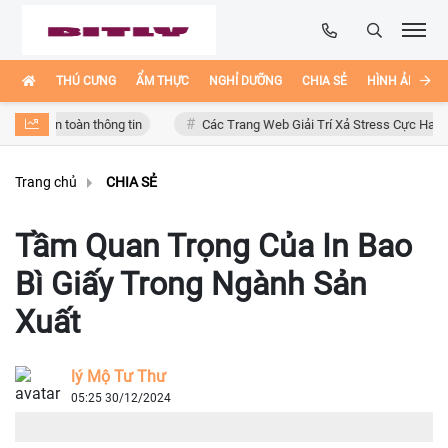
THÚ CƯNG
ẨM THỰC
NGHỈ DƯỠNG
CHIA SẺ
HÌNH ẢNH ĐẸ
n toàn thông tin
Các Trang Web Giải Trí Xả Stress Cực Hay Ho Trên In
Trang chủ
CHIA SẺ
Tầm Quan Trọng Của In Bao
Bì Giấy Trong Ngành Sản
Xuất
lý Mộ Tư Thư
05:25 30/12/2024