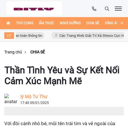
THÚ CƯNG
ẨM THỰC
NGHỈ DƯỠNG
CHIA SẺ
HÌNH ẢNH ĐẸ
 an toàn thông tin
Các Trang Web Giải Trí Xả Stress Cực Hay Ho Trên 
Trang chủ
CHIA SẺ
Thần Tình Yêu và Sự Kết Nối
Cảm Xúc Mạnh Mẽ
lý Mộ Tư Thư
17:40 09/01/2025
Với đôi cánh nhỏ bé, mũi tên trái tim và vẻ ngoài của