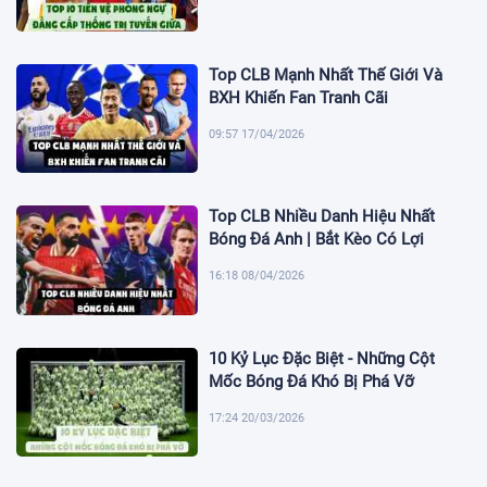
Top CLB Mạnh Nhất Thế Giới Và
BXH Khiến Fan Tranh Cãi
09:57 17/04/2026
Top CLB Nhiều Danh Hiệu Nhất
Bóng Đá Anh | Bắt Kèo Có Lợi
16:18 08/04/2026
10 Kỷ Lục Đặc Biệt - Những Cột
Mốc Bóng Đá Khó Bị Phá Vỡ
17:24 20/03/2026