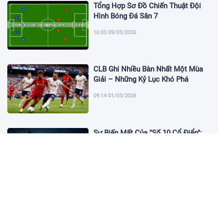
Tổng Hợp Sơ Đồ Chiến Thuật Đội
Hình Bóng Đá Sân 7
16:03 09/03/2026
CLB Ghi Nhiều Bàn Nhất Một Mùa
Giải – Những Kỷ Lục Khó Phá
09:14 01/03/2026
Sự Biến Mất Của "Số 10 Cổ Điển":
Lời Chia Tay Những Nghệ Sĩ Cuối
Cùng
17:10 19/01/2026
Cập Nhật Tin Chuyển Nhượng
Chelsea nhắm Fermin Lopez