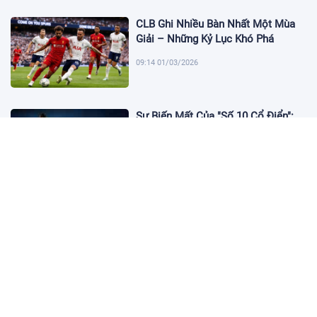
CLB Ghi Nhiều Bàn Nhất Một Mùa
Giải – Những Kỷ Lục Khó Phá
09:14 01/03/2026
Sự Biến Mất Của "Số 10 Cổ Điển":
Lời Chia Tay Những Nghệ Sĩ Cuối
Cùng
17:10 19/01/2026
Cập Nhật Tin Chuyển Nhượng
Chelsea nhắm Fermin Lopez
17:09 13/01/2026
Dàn Sao Trẻ Hứa Hẹn Bùng Nổ Tại
World Cup 2026