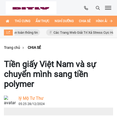
THÚ CƯNG
ẨM THỰC
NGHỈ DƯỠNG
CHIA SẺ
HÌNH ẢNH ĐẸ
n toàn thông tin
Các Trang Web Giải Trí Xả Stress Cực Hay Ho Trên In
Trang chủ
CHIA SẺ
Tiền giấy Việt Nam và sự
chuyển mình sang tiền
polymer
lý Mộ Tư Thư
05:25 28/12/2024