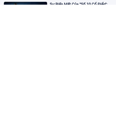
Sự Biến Mất Của "Số 10 Cổ Điển":
Lời Chia Tay Những Nghệ Sĩ Cuối
Cùng
17:10 19/01/2026
Cập Nhật Tin Chuyển Nhượng
Chelsea nhắm Fermin Lopez
17:09 13/01/2026
Dàn Sao Trẻ Hứa Hẹn Bùng Nổ Tại
World Cup 2026
17:12 07/01/2026
Vì Sao Bảo Mật Tài Khoản Online
Ngày Càng Quan Trọng?