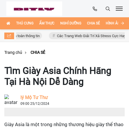
THÚ CƯNG
ẨM THỰC
NGHỈ DƯỠNG
CHIA SẺ
HÌNH ẢNH ĐẸ
n toàn thông tin
Các Trang Web Giải Trí Xả Stress Cực Hay Ho Trên In
Trang chủ
CHIA SẺ
Tìm Giày Asia Chính Hãng
Tại Hà Nội Dễ Dàng
lý Mộ Tư Thư
09:00 25/12/2024
Giày Asia là một trong những thương hiệu giày thể thao