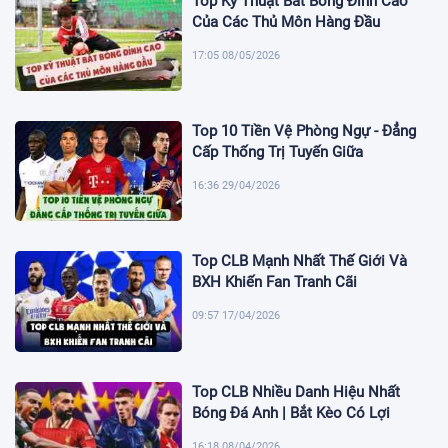
Top Kỹ Thuật Bắt Bóng Đỉnh Cao
Của Các Thủ Môn Hàng Đầu
17:05 08/05/2026
Top 10 Tiền Vệ Phòng Ngự - Đẳng
Cấp Thống Trị Tuyến Giữa
16:36 29/04/2026
Top CLB Mạnh Nhất Thế Giới Và
BXH Khiến Fan Tranh Cãi
09:57 17/04/2026
Top CLB Nhiều Danh Hiệu Nhất
Bóng Đá Anh | Bắt Kèo Có Lợi
16:18 08/04/2026