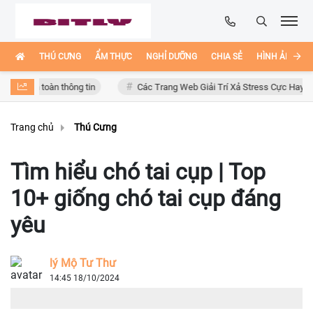
THÚ CƯNG
ẨM THỰC
NGHỈ DƯỠNG
CHIA SẺ
HÌNH ẢNH ĐẸ
oàn thông tin
Các Trang Web Giải Trí Xả Stress Cực Hay Ho Trên Inte
Trang chủ
Thú Cưng
Tìm hiểu chó tai cụp | Top
10+ giống chó tai cụp đáng
yêu
lý Mộ Tư Thư
14:45 18/10/2024