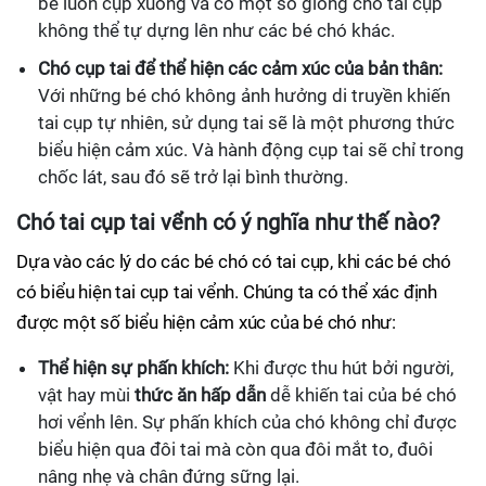
bé luôn cụp xuống và có một số giống chó tai cụp
không thể tự dựng lên như các bé chó khác.
Chó cụp tai để thể hiện các cảm xúc của bản thân:
Với những bé chó không ảnh hưởng di truyền khiến
tai cụp tự nhiên, sử dụng tai sẽ là một phương thức
biểu hiện cảm xúc. Và hành động cụp tai sẽ chỉ trong
chốc lát, sau đó sẽ trở lại bình thường.
Chó tai cụp tai vểnh có ý nghĩa như thế nào?
Dựa vào các lý do các bé chó có tai cụp, khi các bé chó
có biểu hiện tai cụp tai vểnh. Chúng ta có thể xác định
được một số biểu hiện cảm xúc của bé chó như:
Thể hiện sự phấn khích:
Khi được thu hút bởi người,
vật hay mùi
thức ăn hấp dẫn
dễ khiến tai của bé chó
hơi vểnh lên. Sự phấn khích của chó không chỉ được
biểu hiện qua đôi tai mà còn qua đôi mắt to, đuôi
nâng nhẹ và chân đứng sững lại.