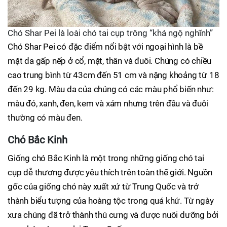
Chó Shar Pei là loài chó tai cụp trông “khá ngộ nghĩnh”
Chó Shar Pei có đặc điểm nổi bật với ngoại hình là bề
mặt da gấp nếp ở cổ, mặt, thân và đuôi. Chúng có chiều
cao trung bình từ 43cm đến 51 cm và nặng khoảng từ 18
đến 29 kg. Màu da của chúng có các màu phổ biến như:
màu đỏ, xanh, đen, kem và xám nhưng trên đầu và đuôi
thường có màu đen.
Chó Bắc Kinh
Giống chó Bắc Kinh là một trong những giống chó tai
cụp dễ thương được yêu thích trên toàn thế giới. Nguồn
gốc của giống chó này xuất xứ từ Trung Quốc và trở
thành biểu tượng của hoàng tộc trong quá khứ. Từ ngày
xưa chúng đã trở thành thú cưng và được nuôi dưỡng bởi