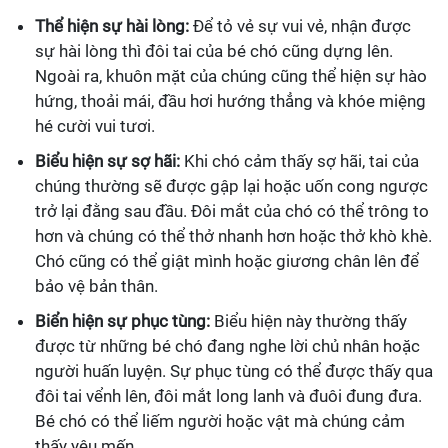
Thể hiện sự hài lòng:
Để tỏ vẻ sự vui vẻ, nhận được
sự hài lòng thì đôi tai của bé chó cũng dựng lên.
Ngoài ra, khuôn mặt của chúng cũng thể hiện sự hào
hứng, thoải mái, đầu hơi hướng thẳng và khóe miệng
hé cười vui tươi.
Biểu hiện sự sợ hãi:
Khi chó cảm thấy sợ hãi, tai của
chúng thường sẽ được gập lại hoặc uốn cong ngược
trở lại đằng sau đầu. Đôi mắt của chó có thể trông to
hơn và chúng có thể thở nhanh hơn hoặc thở khò khè.
Chó cũng có thể giật mình hoặc giương chân lên để
bảo vệ bản thân.
Biển hiện sự phục tùng:
Biểu hiện này thường thấy
được từ những bé chó đang nghe lời chủ nhân hoặc
người huấn luyện. Sự phục tùng có thể được thấy qua
đôi tai vểnh lên, đôi mắt long lanh và đuôi đung đưa.
Bé chó có thể liếm người hoặc vật mà chúng cảm
thấy yêu mến