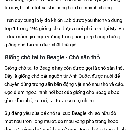
tin cậy, trí nhớ tốt và khả năng học hỏi nhanh chóng.
Trên đây cũng là lý do khiến Lab được yêu thích và đứng
top 1 trong 194 giống chó được nuôi phổ biến tại Mỹ. Và
là loài nắm giữ ngôi vương trong bảng xếp hạng những
giống chó tai cụp đẹp nhất thế giới.
Giống chó tai to Beagle - Chó săn thỏ
Giống chó tai to Beagle hay còn được gọi là chó săn thỏ.
Đây là giống chó bắt nguồn từ Anh Quốc, được nuôi để
chuyên dùng trong săn bắn động vật nhỏ như thỏ và cáo.
Đặc điểm ngoại hình nổi bật của giống chó Beagle bao
gồm đầu nhỏ, lỗ mũi, tai to và cụp tự nhiên.
Sự đáng yêu của bé chó tai cụp Beagle khi sở hữu đôi
mắt nâu tròn, lông mượt, có màu vàng pha trắng hoặc
đen với miệng hơi nhếch lên ở mép. Kích thước trung bình