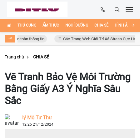
THÚ CƯNG
ẨM THỰC
NGHỈ DƯỠNG
CHIA SẺ
HÌNH ẢNH ĐẸ
àn thông tin
Các Trang Web Giải Trí Xả Stress Cực Hay Ho Trên Intern
Trang chủ
CHIA SẺ
Vẽ Tranh Bảo Vệ Môi Trường
Bằng Giấy A3 Ý Nghĩa Sâu
Sắc
lý Mộ Tư Thư
12:25 21/12/2024