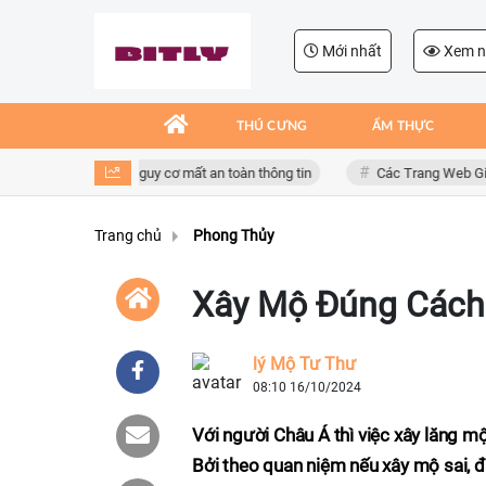
Mới nhất
Xem n
THÚ CƯNG
ẨM THỰC
 dụng giả mạo, nguy cơ mất an toàn thông tin
Các Trang Web Giải Trí X
Trang chủ
Phong Thủy
Xây Mộ Đúng Cách
lý Mộ Tư Thư
08:10 16/10/2024
Với người Châu Á thì việc xây lăng m
Bởi theo quan niệm nếu xây mộ sai, đ