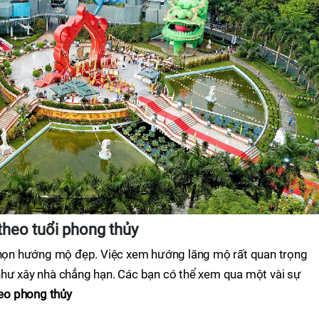
heo tuổi phong thủy
 chọn hướng mộ đẹp. Việc xem hướng lăng mộ rất quan trọng
như xây nhà chẳng hạn. Các bạn có thể xem qua một vài sự
eo phong thủy