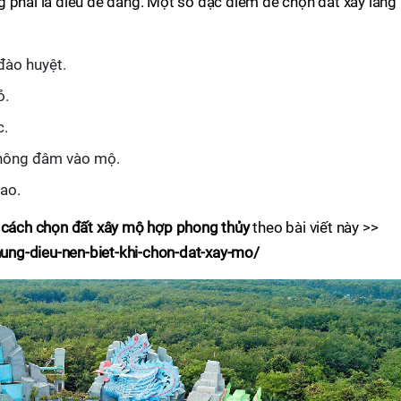
 phải là điều dễ dàng. Một số đặc điểm để chọn đất xây lăng
đào huyệt.
ỏ.
c.
 không đâm vào mộ.
ao.
ề
cách chọn đất xây mộ hợp phong thủy
theo bài viết này >>
ng-dieu-nen-biet-khi-chon-dat-xay-mo/