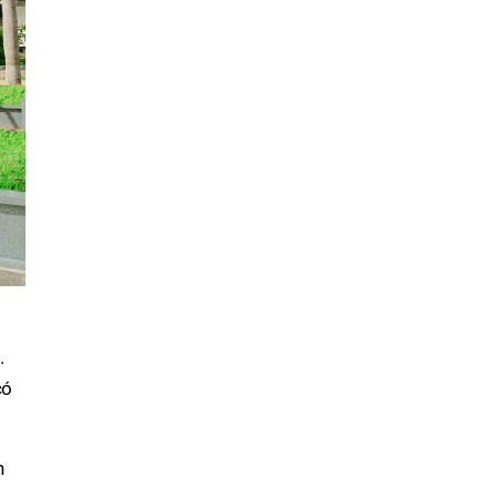
.
có
h