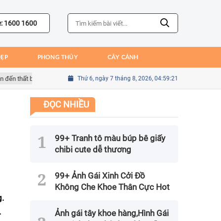
e: 1600 1600
ĐẸP
PHONG THỦY
CÂY CẢNH
hất bại của Bồ Đào Nha
Thứ 6, ngày 7 tháng 8, 2026, 04:59:22
Sai lầm của Kim Seung-gyu trong trận gặp Me
ĐỌC NHIỀU
99+ Tranh tô màu búp bê giấy
chibi cute dễ thương
99+ Ảnh Gái Xinh Cởi Đồ
Không Che Khoe Thân Cực Hot
g.
.
Ảnh gái tây khoe hàng,Hình Gái