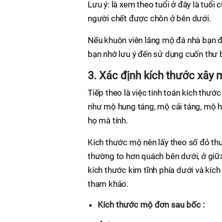
Lưu ý: là xem theo tuổi ở đây là tuổ
người chết được chôn ở bên dưới.
Nếu khuôn viên lăng mộ đá nhà bạn đ
bạn nhớ lưu ý đến sử dụng cuốn thư 
3. Xác định kích thước xây 
Tiếp theo là việc tính toán kích thư
như mộ hung táng, mộ cải táng, mộ hỏ
họ mà tính.
Kích thước mộ nên lấy theo số đỏ thư
thường to hơn quách bên dưới, ở giữa
kích thước kim tĩnh phía dưới và kíc
tham khảo.
Kích thước mộ đơn sau bốc :