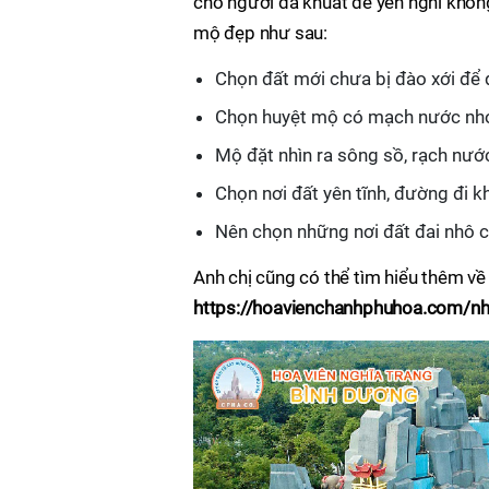
cho người đã khuất để yên nghỉ không
mộ đẹp như sau:
Chọn đất mới chưa bị đào xới để 
Chọn huyệt mộ có mạch nước nh
Mộ đặt nhìn ra sông sồ, rạch nướ
Chọn nơi đất yên tĩnh, đường đi
Nên chọn những nơi đất đai nhô c
Anh chị cũng có thể tìm hiểu thêm v
https://hoavienchanhphuhoa.com/nhu