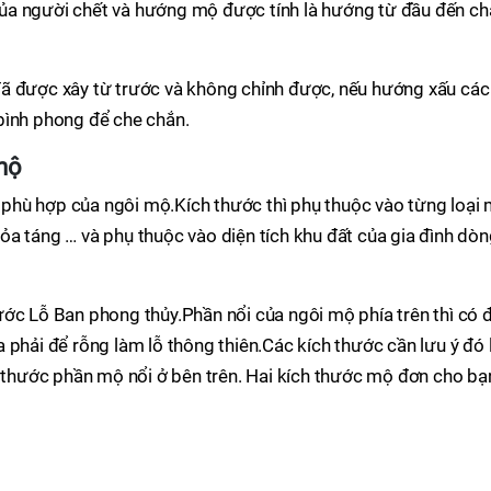
i của người chết và hướng mộ được tính là hướng từ đầu đến c
ã được xây từ trước và không chỉnh được, nếu hướng xấu các
bình phong để che chắn.
mộ
ớc phù hợp của ngôi mộ.Kích thước thì phụ thuộc vào từng loại
a táng … và phụ thuộc vào diện tích khu đất của gia đình dò
ớc Lỗ Ban phong thủy.Phần nổi của ngôi mộ phía trên thì có 
 phải để rỗng làm lỗ thông thiên.Các kích thước cần lưu ý đó 
h thước phần mộ nổi ở bên trên. Hai kích thước mộ đơn cho bạ