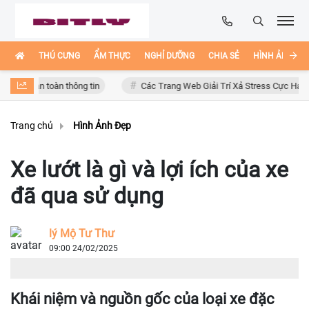
THÚ CƯNG
ẨM THỰC
NGHỈ DƯỠNG
CHIA SẺ
HÌNH ẢNH ĐẸ
t an toàn thông tin
Các Trang Web Giải Trí Xả Stress Cực Hay Ho Trên
Trang chủ
Hình Ảnh Đẹp
Xe lướt là gì và lợi ích của xe
đã qua sử dụng
lý Mộ Tư Thư
09:00 24/02/2025
Khái niệm và nguồn gốc của loại xe đặc