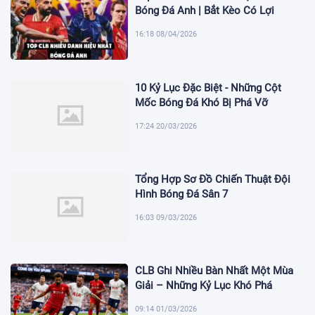
Bóng Đá Anh | Bắt Kèo Có Lợi
16:18 08/04/2026
10 Kỷ Lục Đặc Biệt - Những Cột
Mốc Bóng Đá Khó Bị Phá Vỡ
17:24 20/03/2026
Tổng Hợp Sơ Đồ Chiến Thuật Đội
Hình Bóng Đá Sân 7
16:03 09/03/2026
CLB Ghi Nhiều Bàn Nhất Một Mùa
Giải – Những Kỷ Lục Khó Phá
09:14 01/03/2026