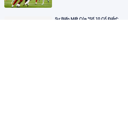
Sự Biến Mất Của "Số 10 Cổ Điển":
Lời Chia Tay Những Nghệ Sĩ Cuối
Cùng
17:10 19/01/2026
Cập Nhật Tin Chuyển Nhượng
Chelsea nhắm Fermin Lopez
17:09 13/01/2026
Dàn Sao Trẻ Hứa Hẹn Bùng Nổ Tại
World Cup 2026
17:12 07/01/2026