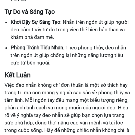
Tự Do và Sáng Tạo
Khơi Dậy Sự Sáng Tạo
: Nhẫn trên ngón út giúp người
đeo cảm thấy tự do trong việc thể hiện bản thân và
khám phá đam mê.
Phòng Tránh Tiểu Nhân
: Theo phong thủy, đeo nhẫn
trên ngón út giúp chống lại những năng lượng tiêu
cực từ bên ngoài.
Kết Luận
Việc đeo nhẫn không chỉ đơn thuần là một sở thích hay
trang trí mà còn mang ý nghĩa sâu sắc về phong thủy và
tâm linh. Mỗi ngón tay đều mang một biểu tượng riêng,
phản ánh tính cách và mong muốn của người đeo. Hiểu
rõ về ý nghĩa tay đeo nhẫn sẽ giúp bạn chọn lựa trang
sức phù hợp, đồng thời nâng cao vận mệnh và tài lộc
trong cuộc sống. Hãy để những chiếc nhẫn không chỉ là