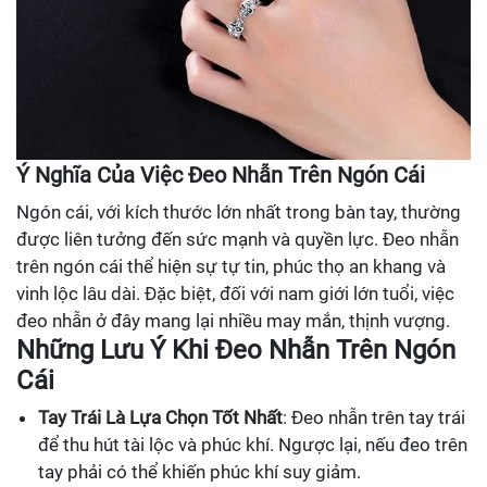
Ý Nghĩa Của Việc Đeo Nhẫn Trên Ngón Cái
Ngón cái, với kích thước lớn nhất trong bàn tay, thường
được liên tưởng đến sức mạnh và quyền lực. Đeo nhẫn
trên ngón cái thể hiện sự tự tin, phúc thọ an khang và
vinh lộc lâu dài. Đặc biệt, đối với nam giới lớn tuổi, việc
đeo nhẫn ở đây mang lại nhiều may mắn, thịnh vượng.
Những Lưu Ý Khi Đeo Nhẫn Trên Ngón
Cái
Tay Trái Là Lựa Chọn Tốt Nhất
: Đeo nhẫn trên tay trái
để thu hút tài lộc và phúc khí. Ngược lại, nếu đeo trên
tay phải có thể khiến phúc khí suy giảm.