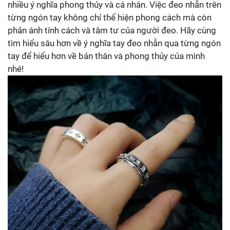
nhiều ý nghĩa phong thủy và cá nhân. Việc đeo nhẫn trên
từng ngón tay không chỉ thể hiện phong cách mà còn
phản ánh tính cách và tâm tư của người đeo. Hãy cùng
tìm hiểu sâu hơn về ý nghĩa tay đeo nhẫn qua từng ngón
tay để hiểu hơn về bản thân và phong thủy của mình
nhé!