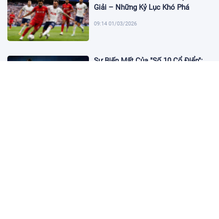
Giải – Những Kỷ Lục Khó Phá
09:14 01/03/2026
Sự Biến Mất Của "Số 10 Cổ Điển":
Lời Chia Tay Những Nghệ Sĩ Cuối
Cùng
17:10 19/01/2026
Cập Nhật Tin Chuyển Nhượng
Chelsea nhắm Fermin Lopez
17:09 13/01/2026
Dàn Sao Trẻ Hứa Hẹn Bùng Nổ Tại
World Cup 2026
17:12 07/01/2026