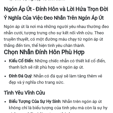
Ngón Áp Út - Đính Hôn và Lời Hứa Trọn Đời
Ý Nghĩa Của Việc Đeo Nhẫn Trên Ngón Áp Út
Ngón áp út là nơi mà những người yêu nhau thường đeo
nhẫn cưới, tượng trưng cho sự kết nối vĩnh cửu. Theo
truyền thuyết, có một đường máu chạy từ ngón áp út
thẳng đến tim, thể hiện tình yêu chân thành.
Chọn Nhẫn Đính Hôn Phù Hợp
Kiểu Cổ Điển
: Những chiếc nhẫn có thiết kế cổ điển,
thanh lịch sẽ rất phù hợp với ngón áp út.
Đính Đá Quý
: Nhẫn có đá quý sẽ làm tăng thêm vẻ
đẹp và ý nghĩa cho trang sức.
Tình Yêu Vĩnh Cửu
Biểu Tượng Của Sự Hy Sinh
: Nhẫn trên ngón áp út
không chỉ là biểu tượng của tình yêu mà còn là sự hy