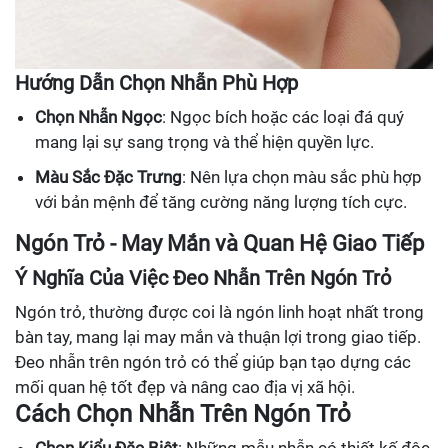
Hướng Dẫn Chọn Nhẫn Phù Hợp
Chọn Nhẫn Ngọc
: Ngọc bích hoặc các loại đá quý
mang lại sự sang trọng và thể hiện quyền lực.
Màu Sắc Đặc Trưng
: Nên lựa chọn màu sắc phù hợp
với bản mệnh để tăng cường năng lượng tích cực.
Ngón Trỏ - May Mắn và Quan Hệ Giao Tiếp
Ý Nghĩa Của Việc Đeo Nhẫn Trên Ngón Trỏ
Ngón trỏ, thường được coi là ngón linh hoạt nhất trong
bàn tay, mang lại may mắn và thuận lợi trong giao tiếp.
Đeo nhẫn trên ngón trỏ có thể giúp bạn tạo dựng các
mối quan hệ tốt đẹp và nâng cao địa vị xã hội.
Cách Chọn Nhẫn Trên Ngón Trỏ