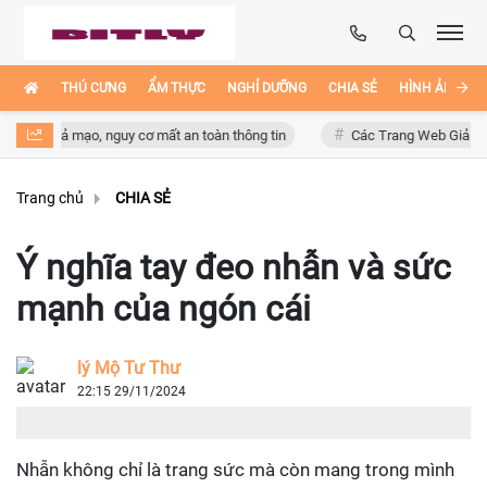
THÚ CƯNG
ẨM THỰC
NGHỈ DƯỠNG
CHIA SẺ
HÌNH ẢNH ĐẸ
giả mạo, nguy cơ mất an toàn thông tin
Các Trang Web Giải Trí Xả Stre
Trang chủ
CHIA SẺ
Ý nghĩa tay đeo nhẫn và sức
mạnh của ngón cái
lý Mộ Tư Thư
22:15 29/11/2024
Nhẫn không chỉ là trang sức mà còn mang trong mình