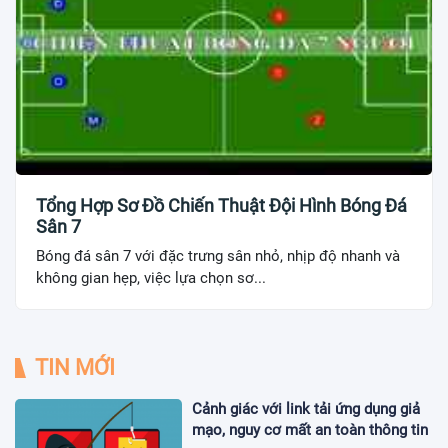
Tổng Hợp Sơ Đồ Chiến Thuật Đội Hình Bóng Đá
Sân 7
Bóng đá sân 7 với đặc trưng sân nhỏ, nhịp độ nhanh và
không gian hẹp, việc lựa chọn sơ...
TIN MỚI
Cảnh giác với link tải ứng dụng giả
mạo, nguy cơ mất an toàn thông tin