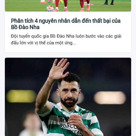
Phân tích 4 nguyên nhân dẫn đến thất bại của
Bồ Đào Nha
Đội tuyển quốc gia Bồ Đào Nha luôn bước vào các giải
đấu lớn với vị thế của một ứng...