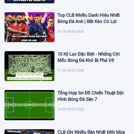
Top CLB Nhiều Danh Hiệu Nhất
Bóng Đá Anh | Bắt Kèo Có Lợi
16:18 08/04/2026
10 Kỷ Lục Đặc Biệt - Những Cột
Mốc Bóng Đá Khó Bị Phá Vỡ
17:24 20/03/2026
Tổng Hợp Sơ Đồ Chiến Thuật Đội
Hình Bóng Đá Sân 7
16:03 09/03/2026
CLB Ghi Nhiều Bàn Nhất Một Mùa