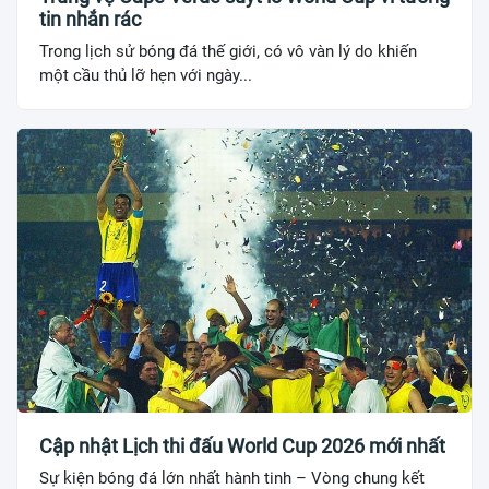
tin nhắn rác
Trong lịch sử bóng đá thế giới, có vô vàn lý do khiến
một cầu thủ lỡ hẹn với ngày...
Cập nhật Lịch thi đấu World Cup 2026 mới nhất
Sự kiện bóng đá lớn nhất hành tinh – Vòng chung kết