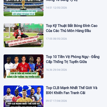
14:51 12/05/2026
Top Kỹ Thuật Bắt Bóng Đỉnh Cao
Của Các Thủ Môn Hàng Đầu
17:05 08/05/2026
Top 10 Tiền Vệ Phòng Ngự - Đẳng
Cấp Thống Trị Tuyến Giữa
16:36 29/04/2026
Top CLB Mạnh Nhất Thế Giới Và
BXH Khiến Fan Tranh Cãi
09:57 17/04/2026