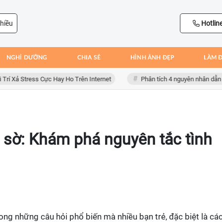
hiều
Hotlin
NGHỈ DƯỠNG
CHIA SẺ
HÌNH ẢNH ĐẸP
LÀM 
Stress Cực Hay Ho Trên Internet
Phân tích 4 nguyên nhân dẫn đến th
o sờ: Khám phá nguyên tắc tình
rong những câu hỏi phổ biến mà nhiều bạn trẻ, đặc biệt là cá