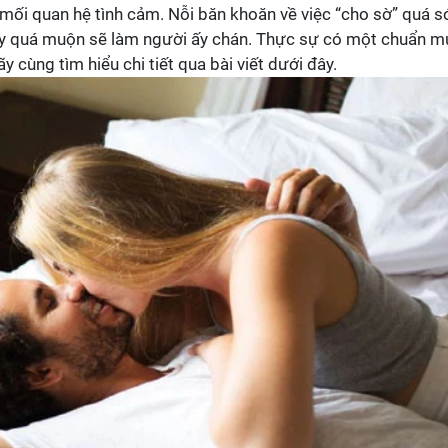
mối quan hệ tình cảm. Nỗi băn khoăn về việc “cho sờ” quá 
 hay quá muộn sẽ làm người ấy chán. Thực sự có một chuẩn 
cùng tìm hiểu chi tiết qua bài viết dưới đây.