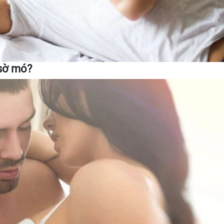
 sờ mó?