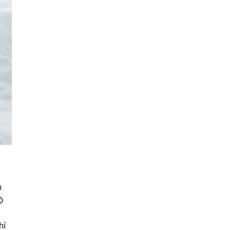
n
ộ
hỉ