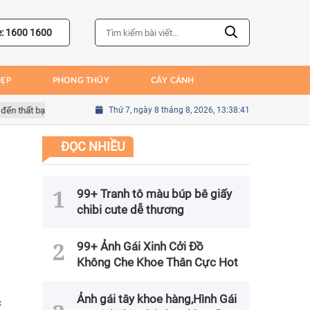
e: 1600 1600
ĐẸP
PHONG THỦY
CÂY CẢNH
ất bại của Bồ Đào Nha
Thứ 7, ngày 8 tháng 8, 2026, 13:38:43
Sai lầm của Kim Seung-gyu trong trận gặp Mexi
ĐỌC NHIỀU
99+ Tranh tô màu búp bê giấy
chibi cute dễ thương
99+ Ảnh Gái Xinh Cởi Đồ
Không Che Khoe Thân Cực Hot
Ảnh gái tây khoe hàng,Hình Gái
c