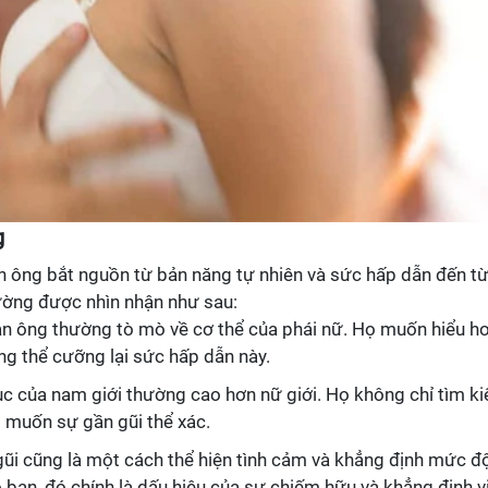
g
n ông bắt nguồn từ bản năng tự nhiên và sức hấp dẫn đến t
ường được nhìn nhận như sau:
àn ông thường tò mò về cơ thể của phái nữ. Họ muốn hiểu h
g thể cưỡng lại sức hấp dẫn này.
dục của nam giới thường cao hơn nữ giới. Họ không chỉ tìm k
 muốn sự gần gũi thể xác.
gũi cũng là một cách thể hiện tình cảm và khẳng định mức đ
 bạn, đó chính là dấu hiệu của sự chiếm hữu và khẳng định vị 