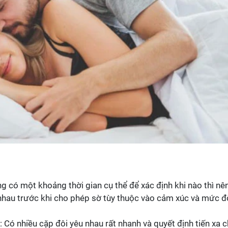
g có một khoảng thời gian cụ thể để xác định khi nào thì nê
 nhau trước khi cho phép sờ tùy thuộc vào cảm xúc và mức đ
: Có nhiều cặp đôi yêu nhau rất nhanh và quyết định tiến xa c