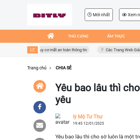
Mới nhất
Xem n
THÚ CƯNG
ẨM THỰC
dụng giả mạo, nguy cơ mất an toàn thông tin
Các Trang Web Giải Trí Xả 
Trang chủ
CHIA SẺ
Yêu bao lâu thì ch
yêu
lý Mộ Tư Thư
19:45 12/01/2025
Yêu bao lâu thì cho sờ luôn là một t