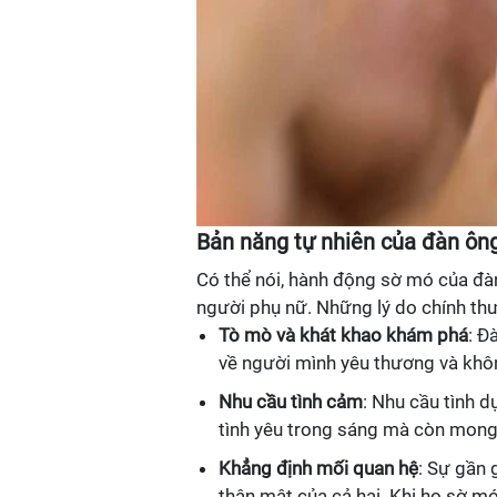
Bản năng tự nhiên của đàn ôn
Có thể nói, hành động sờ mó của đà
người phụ nữ. Những lý do chính th
Tò mò và khát khao khám phá
: Đ
về người mình yêu thương và khôn
Nhu cầu tình cảm
: Nhu cầu tình 
tình yêu trong sáng mà còn mong
Khẳng định mối quan hệ
: Sự gần 
thân mật của cả hai. Khi họ sờ mó