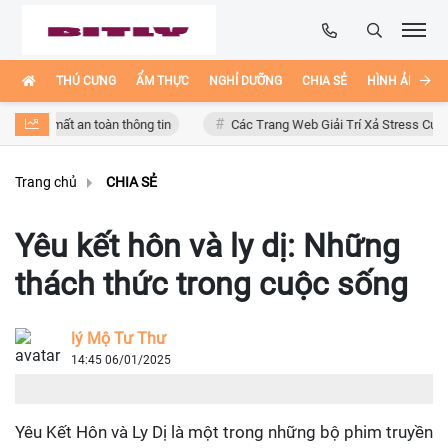
THÚ CƯNG
ẨM THỰC
NGHỈ DƯỠNG
CHIA SẺ
HÌNH ẢNH ĐẸ
t an toàn thông tin
Các Trang Web Giải Trí Xả Stress Cực Hay Ho Trên
Trang chủ
CHIA SẺ
Yêu kết hôn và ly dị: Những
thách thức trong cuộc sống
lý Mộ Tư Thư
14:45 06/01/2025
Yêu Kết Hôn và Ly Dị là một trong những bộ phim truyền