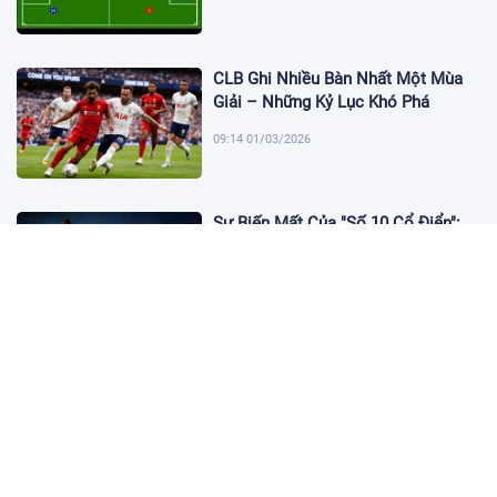
CLB Ghi Nhiều Bàn Nhất Một Mùa
Giải – Những Kỷ Lục Khó Phá
09:14 01/03/2026
Sự Biến Mất Của "Số 10 Cổ Điển":
Lời Chia Tay Những Nghệ Sĩ Cuối
Cùng
17:10 19/01/2026
Cập Nhật Tin Chuyển Nhượng
Chelsea nhắm Fermin Lopez
17:09 13/01/2026