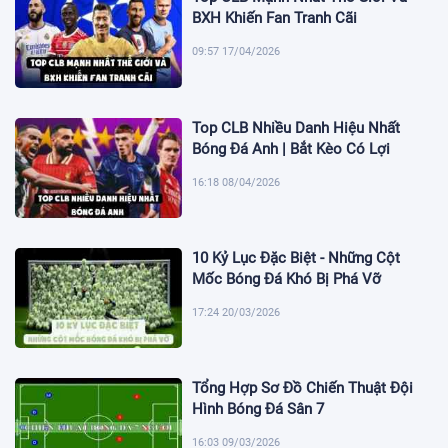
BXH Khiến Fan Tranh Cãi
09:57 17/04/2026
Top CLB Nhiều Danh Hiệu Nhất
Bóng Đá Anh | Bắt Kèo Có Lợi
16:18 08/04/2026
10 Kỷ Lục Đặc Biệt - Những Cột
Mốc Bóng Đá Khó Bị Phá Vỡ
17:24 20/03/2026
Tổng Hợp Sơ Đồ Chiến Thuật Đội
Hình Bóng Đá Sân 7
16:03 09/03/2026