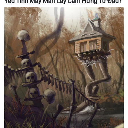
Yêu Tinh May Mắn Lấy Cảm Hứng Từ Đâu?