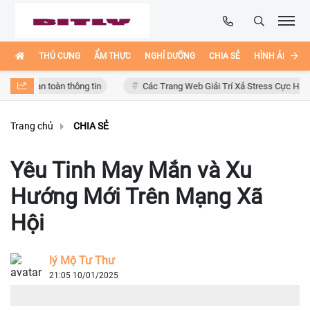
THÚ CƯNG
ẨM THỰC
NGHỈ DƯỠNG
CHIA SẺ
HÌNH ẢNH ĐẸ
n toàn thông tin
Các Trang Web Giải Trí Xả Stress Cực Hay Ho Trên In
Trang chủ
CHIA SẺ
Yêu Tinh May Mắn và Xu
Hướng Mới Trên Mạng Xã
Hội
lý Mộ Tư Thư
21:05 10/01/2025