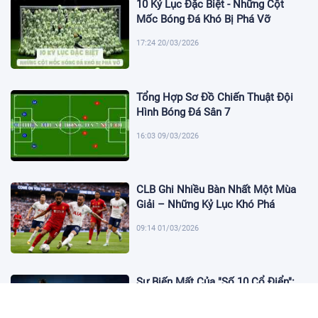
10 Kỷ Lục Đặc Biệt - Những Cột
Mốc Bóng Đá Khó Bị Phá Vỡ
17:24 20/03/2026
Tổng Hợp Sơ Đồ Chiến Thuật Đội
Hình Bóng Đá Sân 7
16:03 09/03/2026
CLB Ghi Nhiều Bàn Nhất Một Mùa
Giải – Những Kỷ Lục Khó Phá
09:14 01/03/2026
Sự Biến Mất Của "Số 10 Cổ Điển":
Lời Chia Tay Những Nghệ Sĩ Cuối
Cùng