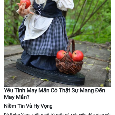
Yêu Tinh May Mắn Có Thật Sự Mang Đến
May Mắn?
Niềm Tin Và Hy Vọng
Dù Baba Yaga xuất phát từ một câu chuyện dân gian với